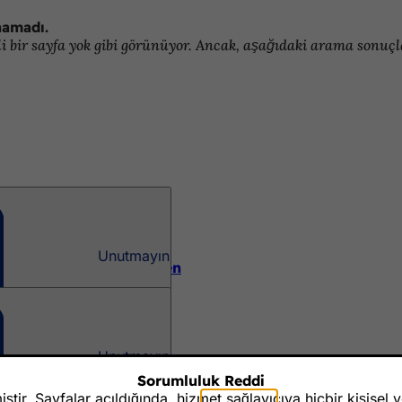
namadı.
 bir sayfa yok gibi görünüyor. Ancak, aşağıdaki arama sonuçlar
Unutmayın
wohnanlagen in Wiesbaden
Unutmayın
Stadt Wiesbaden
Sorumluluk Reddi
tir. Sayfalar açıldığında, hizmet sağlayıcıya hiçbir kişisel 