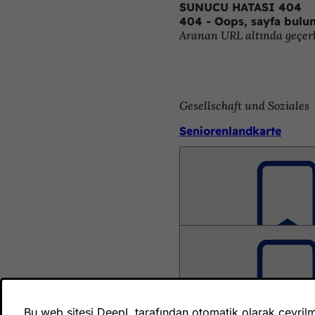
SUNUCU HATASI 404
İçeriğe atla
404 - Oops, sayfa bulu
Aranan URL altında geçerli
Gesellschaft und Soziales
Seniorenlandkarte
Gesellschaft und Soziales
Angebote in den Alten
Gesellschaft und Soziales
Altenwohnanlagen der 
Bu web sitesi DeepL tarafından otomatik olarak çevrilmiş