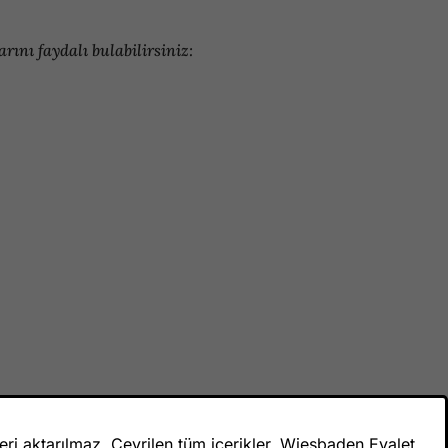
ını faydalı bulabilirsiniz:
veri aktarılmaz. Çevrilen tüm içerikler, Wiesbaden Eyalet