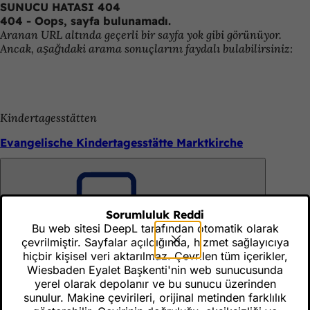
SUNUCU HATASI 404
İçeriğe atla
404 - Oops, sayfa bulunamadı.
Aranan URL altında geçerli bir sayfa yok gibi görünüyor.
Ancak, aşağıdaki arama sonuçlarını faydalı bulabilirsiniz:
Kindertagesstätten
Evangelische Kindertagesstätte Marktkirche
Kindertagesstätten
Unutmayın
Sorumluluk Reddi
Evangelische Kindertagesstätte Dichterviertel
Bu web sitesi DeepL tarafından otomatik olarak
çevrilmiştir. Sayfalar açıldığında, hizmet sağlayıcıya
hiçbir kişisel veri aktarılmaz. Çevrilen tüm içerikler,
Wiesbaden Eyalet Başkenti'nin web sunucusunda
Kindertagesstätten
yerel olarak depolanır ve bu sunucu üzerinden
Unutmayın
Evangelische Kindertagesstätte Pauline
sunulur. Makine çevirileri, orijinal metinden farklılık