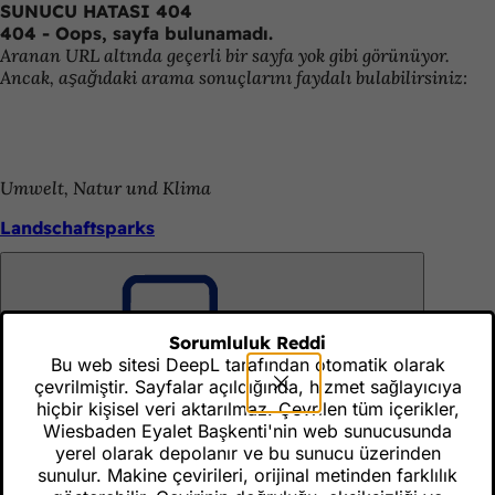
SUNUCU HATASI 404
İçeriğe atla
404 - Oops, sayfa bulunamadı.
Aranan URL altında geçerli bir sayfa yok gibi görünüyor.
Ancak, aşağıdaki arama sonuçlarını faydalı bulabilirsiniz:
Umwelt, Natur und Klima
Landschaftsparks
Umwelt, Natur und Klima
Unutmayın
Sorumluluk Reddi
Landschaftspark Aukammtal
Bu web sitesi DeepL tarafından otomatik olarak
çevrilmiştir. Sayfalar açıldığında, hizmet sağlayıcıya
hiçbir kişisel veri aktarılmaz. Çevrilen tüm içerikler,
Wiesbaden Eyalet Başkenti'nin web sunucusunda
Umwelt, Natur und Klima
yerel olarak depolanır ve bu sunucu üzerinden
Unutmayın
Naturschutz und Landschaftspflege
sunulur. Makine çevirileri, orijinal metinden farklılık