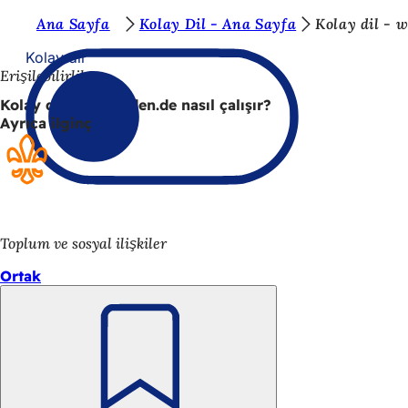
B
Ana Sayfa
Kolay Dil - Ana Sayfa
Kolay dil - w
İçeriğe atla
u
Kolay dil
Erişilebilirlik
r
Kolay dil - wiesbaden.de nasıl çalışır?
a
Ayrıca ilginç
d
a
s
ı
Toplum ve sosyal ilişkiler
n
Ortak
ı
z
:
Unutmayın