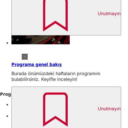
Unutmayın
Programa genel bakış
Burada önümüzdeki haftaların programını
bulabilirsiniz. Keyifle inceleyin!
Program kitapçıklarımız:
Program Caligari 2026 Mayıs
Unutmayın
PDF
-Dosya
2,44 MB
Caligari Programı Haziran 2026
PDF
-Dosya
2,67 MB