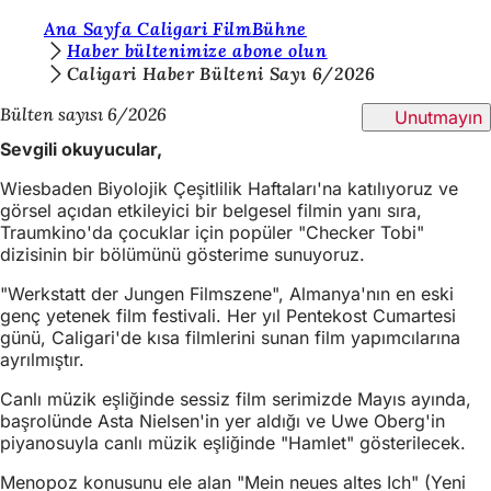
B
Ana Sayfa Caligari FilmBühne
İçeriğe atla
Haber bültenimize abone olun
u
Caligari Haber Bülteni Sayı 6/2026
r
Bülten sayısı 6/2026
Unutmayın
a
Sevgili okuyucular,
d
Wiesbaden Biyolojik Çeşitlilik Haftaları'na katılıyoruz ve
a
görsel açıdan etkileyici bir belgesel filmin yanı sıra,
Traumkino'da çocuklar için popüler "Checker Tobi"
s
dizisinin bir bölümünü gösterime sunuyoruz.
ı
"Werkstatt der Jungen Filmszene", Almanya'nın en eski
n
genç yetenek film festivali. Her yıl Pentekost Cumartesi
ı
günü, Caligari'de kısa filmlerini sunan film yapımcılarına
ayrılmıştır.
z
Canlı müzik eşliğinde sessiz film serimizde Mayıs ayında,
:
başrolünde Asta Nielsen'in yer aldığı ve Uwe Oberg'in
piyanosuyla canlı müzik eşliğinde "Hamlet" gösterilecek.
Menopoz konusunu ele alan "Mein neues altes Ich" (Yeni