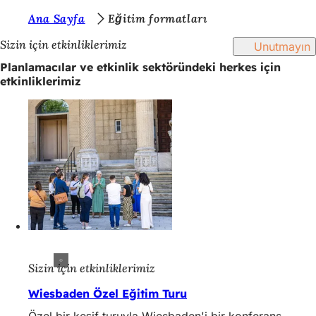
B
Ana Sayfa
Eğitim formatları
İçeriğe atla
u
Sizin için etkinliklerimiz
Unutmayın
r
Planlamacılar ve etkinlik sektöründeki herkes için
etkinliklerimiz
a
d
a
s
ı
n
ı
z
:
Sizin için etkinliklerimiz
Wiesbaden Özel Eğitim Turu