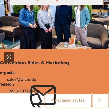
Convention Sales & Marketing
e-posta
sales
wicm
de
Telefon
+49 611 1729400
Paylaşım sayfası