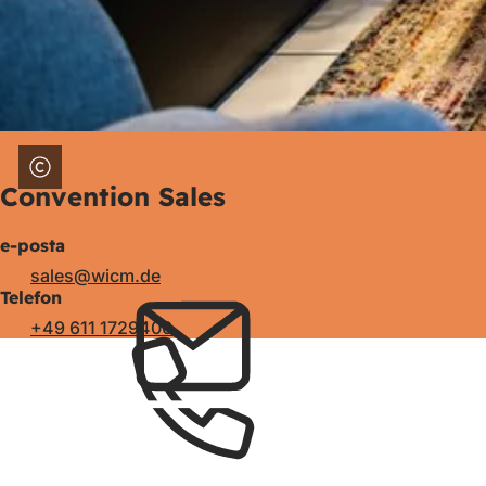
Convention Sales
e-posta
sales
wicm
de
Telefon
+49 611 1729400
Ayak
bölgesi