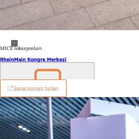
MICE lokasyonları
RheinMain Kongre Merkezi
Sanal konum turları
(Yeni
Unutmayın
bir
sekmede
açılır)