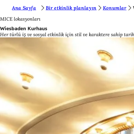
B
Ana Sayfa
Bir etkinlik planlayın
Konumlar
İçeriğe atla
u
MICE lokasyonları
r
Wiesbaden Kurhaus
Her türlü iş ve sosyal etkinlik için stil ve karaktere sahip tari
a
d
a
s
ı
n
ı
z
: