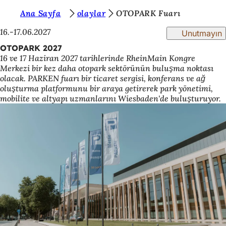
B
Ana Sayfa
olaylar
OTOPARK Fuarı
İçeriğe atla
u
16.-17.06.2027
Unutmayın
r
OTOPARK 2027
16 ve 17 Haziran 2027 tarihlerinde RheinMain Kongre
a
Merkezi bir kez daha otopark sektörünün buluşma noktası
d
olacak. PARKEN fuarı bir ticaret sergisi, konferans ve ağ
oluşturma platformunu bir araya getirerek park yönetimi,
a
mobilite ve altyapı uzmanlarını Wiesbaden'de buluşturuyor.
s
ı
n
ı
z
: