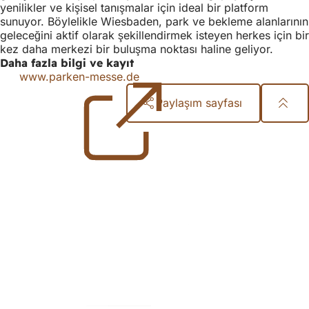
yenilikler ve kişisel tanışmalar için ideal bir platform
sunuyor. Böylelikle Wiesbaden, park ve bekleme alanlarının
geleceğini aktif olarak şekillendirmek isteyen herkes için bir
kez daha merkezi bir buluşma noktası haline geliyor.
Daha fazla bilgi ve kayıt
www.parken-messe.de
(Yeni
bir
Paylaşım sayfası
sekmede
açılır)
Ayak
bölgesi