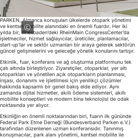
PARKEN, Almanca konuşulan ülkelerde otopark yönetimi
ve kentsel mobilite alanındaki en önemli fuardır. Her iki
yılda bir, Wiesbaden’deki RheinMain CongressCenter’da
işletmeciler, hizmet sağlayıcılar, üreticiler, planlamacılar,
start-up’lar ve sektör uzmanları bir araya gelerek sektörün
güncel gelişmelerini ve geleceğe yönelik konularını tartışır.
Etkinlik, fuar, konferans ve ağ oluşturma platformunu tek
çatı altında birleştiriyor. Ziyaretçiler, otoparklar, yer altı
otoparkları ve yönetilen açık otoparkların planlanması,
inşası, donanımı ve işletilmesi için yenilikçi çözümler
hakkında kapsamlı bir genel bakış elde ediyor. Aynı
zamanda dijital hizmetler, akıllı ödeme sistemleri, akıllı
mobilite konseptleri ve modern bina teknolojisi de odak
noktasında yer alıyor.
Etkinliğin en önemli noktalarından biri, fuarın ilk gününde
Federal Park Etme Derneği (Bundesverband Parken e.V.)
tarafından düzenlenen uzman konferansıdır. Tanınmış
konuşmacılar, park alanı yönetimi, kentsel mobilite ile