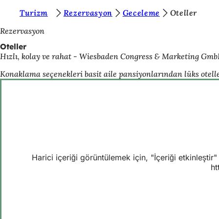
B
Turizm
Rezervasyon
Geceleme
Oteller
İçeriğe atla
u
Rezervasyon
r
Oteller
Hızlı, kolay ve rahat - Wiesbaden Congress & Marketing GmbH'
a
d
Konaklama seçenekleri basit aile pansiyonlarından lüks otell
a
s
ı
n
ı
Harici içeriği görüntülemek için, "İçeriği etkinleşt
z
ht
: