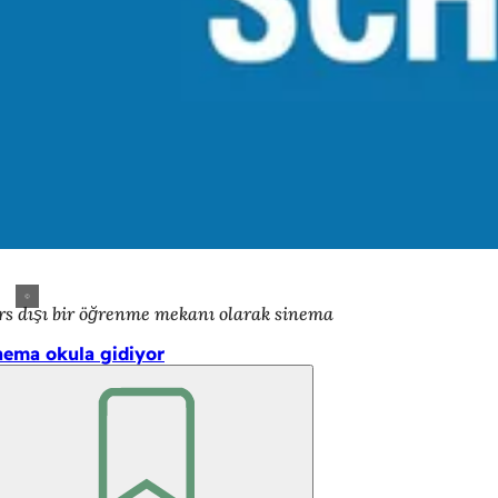
rs dışı bir öğrenme mekanı olarak sinema
nema okula gidiyor
Unutmayın