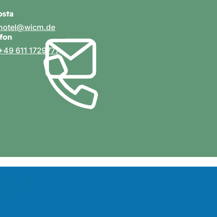
osta
hotel
wicm
de
efon
+49 611 1729777