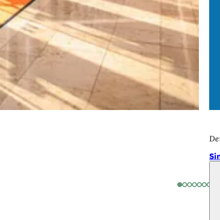
De
Si