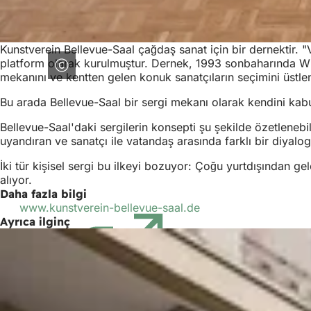
Kunstverein Bellevue-Saal çağdaş sanat için bir dernektir. "V
platform olarak kurulmuştur. Dernek, 1993 sonbaharında Wie
mekanını ve kentten gelen konuk sanatçıların seçimini üstle
Bu arada Bellevue-Saal bir sergi mekanı olarak kendini kabul
Bellevue-Saal'daki sergilerin konsepti şu şekilde özetlenebili
uyandıran ve sanatçı ile vatandaş arasında farklı bir diyalog
İki tür kişisel sergi bu ilkeyi bozuyor: Çoğu yurtdışından ge
alıyor.
Daha fazla bilgi
www.kunstverein-bellevue-saal.de
(Yeni
Ayrıca ilginç
bir
sekmede
açılır)