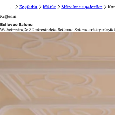
B
Keşfedin
Kültür
Müzeler ve galeriler
Kun
İçeriğe atla
u
Keşfedin
r
Bellevue Salonu
Wilhelmstraße 32 adresindeki Bellevue Salonu artık yerleşik b
a
d
a
s
ı
n
ı
z
: