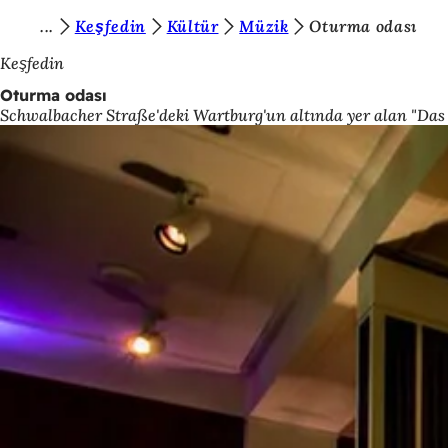
B
Keşfedin
Kültür
Müzik
Oturma odası
İçeriğe atla
u
Keşfedin
r
Oturma odası
Schwalbacher Straße'deki Wartburg'un altında yer alan "Das
a
d
a
s
ı
n
ı
z
: