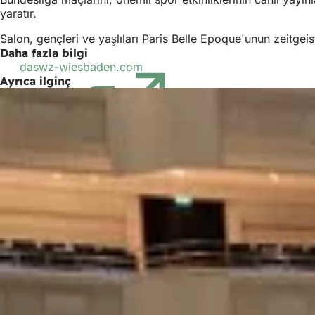
yaratır.
Salon, gençleri ve yaşlıları Paris Belle Epoque'unun zeitgeis
Daha fazla bilgi
daswz-wiesbaden.com
(Yeni
Ayrıca ilginç
bir
sekmede
açılır)