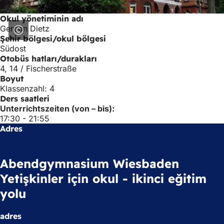
Okul yönetiminin adı
Gereon Dietz
Şehir bölgesi/okul bölgesi
Südost
Otobüs hatları/durakları
4, 14 / Fischerstraße
Boyut
Klassenzahl: 4
Ders saatleri
Unterrichtszeiten (von – bis):
17:30 - 21:55
Adres
Abendgymnasium Wiesbaden
Yetişkinler için okul - ikinci eğitim
yolu
adres