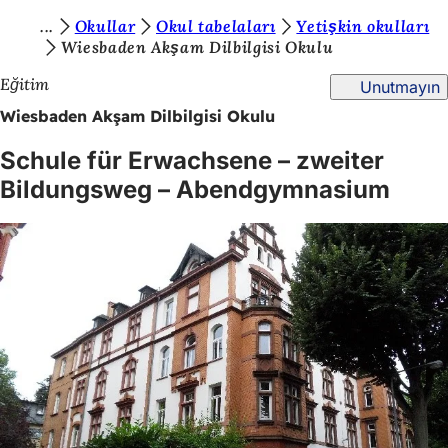
B
Okullar
Okul tabelaları
Yetişkin okulları
İçeriğe atla
Wiesbaden Akşam Dilbilgisi Okulu
u
Eğitim
Unutmayın
r
Wiesbaden Akşam Dilbilgisi Okulu
a
d
Schule für Erwachsene – zweiter
a
Bildungsweg – Abendgymnasium
s
ı
n
ı
z
: