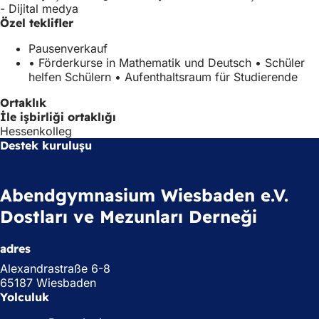
ı
l
e
- Dijital medya
l
ı
k
Özel teklifler
ı
r
m
r
)
e
Pausenverkauf
)
d
• Förderkurse in Mathematik und Deutsch • Schüler
e
helfen Schülern • Aufenthaltsraum für Studierende
a
ç
Ortaklık
ı
İle işbirliği ortaklığı
l
Hessenkolleg
ı
Destek kuruluşu
r
)
Abendgymnasium Wiesbaden e.V.
Dostları ve Mezunları Derneği
adres
Alexandrastraße 6-8
65187 Wiesbaden
Yolculuk