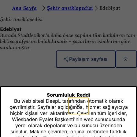
B
Ana Sayfa
Şehir ansiklopedisi
Edebiyat
İçeriğe atla
u
Şehir ansiklopedisi
r
Edebiyat
Burada Stadtlexikon'a daha önce yapılan tüm katkıların tam
a
bibliyografyasını bulabilirsiniz - yazarların isimlerine göre
d
sıralanmıştır.
a
Paylaşım sayfası
s
Ayak
Hızlı erişim
ı
bölgesi
Tüm hizmetler
n
Etkinlik takvimi
ı
Vatandaşlık ofisi
Sorumluluk Reddi
Web sitesi hakkında geri bildirim
Bu web sitesi DeepL tarafından otomatik olarak
z
çevrilmiştir. Sayfalar açıldığında, hizmet sağlayıcıya
:
hiçbir kişisel veri aktarılmaz. Çevrilen tüm içerikler,
Wiesbaden Eyalet Başkenti'nin web sunucusunda
Yasal konular
yerel olarak depolanır ve bu sunucu üzerinden
sunulur. Makine çevirileri, orijinal metinden farklılık
Veri koruma ayarları