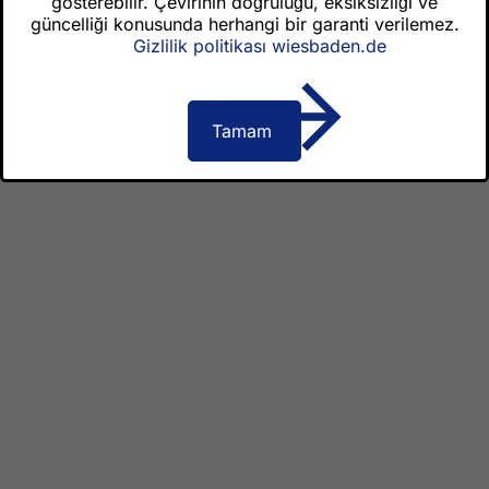
gösterebilir. Çevirinin doğruluğu, eksiksizliği ve
Kullanım Koşulları
güncelliği konusunda herhangi bir garanti verilemez.
Erişilebilirlik Bildirgesi
Gizlilik politikası wiesbaden.de
Belediye binası adresi
Tamam
Belediye Binası Wiesbaden Belediyesi
Schlossplatz 6
65183 Wiesbaden
Bize ulaşın
Telefon santrali
Bize ulaşın
Engelsiz erişim