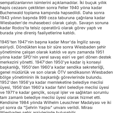
sempatizanlarının isimlerini açıklamadılar. İki buçuk yıllık
hapis cezasını çektikten sonra Feller 1940 yılına kadar
Buchenwald toplama kampında hapsedildi. Daha sonra
1943 yılının başında 999 ceza taburuna çağrılana kadar
Wiesbaden'de muhasebeci olarak çalıştı. Savaşın sonuna
kadar Rodos'ta telsiz operatörü olarak görev yaptı ve
burada yine direniş faaliyetlerine katıldı.
1945'ten 1947'nin başına kadar Mısır'da İngiliz savaş
esiriydi. Döndükten kısa bir süre sonra Wiesbaden şehir
yönetimine çalışan olarak katıldı ve aynı zamanda 1951
yılına kadar SPD'nin yerel savaş esiri ve geri dönen destek
merkezini yönetti. 1947'den 1950'ye kadar iş konseyi
başkanlığı, 1950'den 1960'a kadar sendika sekreterliği,
genel müdürlük ve son olarak ÖTV sendikasının Wiesbaden
bölge yönetiminin ilk başkanlığı görevlerinde bulundu.
1952'den 1956'ya kadar memleketine belediye meclisi
üyesi, 1956'dan 1960'a kadar fahri belediye meclisi üyesi
ve 1971'e kadar gençlik, sosyal işler ve sağlıktan sorumlu
tam zamanlı belediye meclisi üyesi olarak hizmet etti.
Kendisine 1984 yılında Wilhelm Leuschner Madalyası ve iki
yıl sonra da "Şehrin Yaşlısı" unvanı verildi. Mirası
Wiesbaden şehir arşivlerinde bulunabilir.