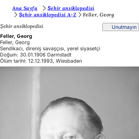
B
Ana Sayfa
Şehir ansiklopedisi
İçeriğe atla
Şehir ansiklopedisi A-Z
Feller, Georg
u
Şehir ansiklopedisi
Unutmayın
r
Feller, Georg
a
Feller, Georg
d
Sendikacı, direniş savaşçısı, yerel siyasetçi
Doğum: 30.01.1906 Darmstadt
a
Ölüm tarihi: 12.12.1993, Wiesbaden
s
ı
n
ı
z
: