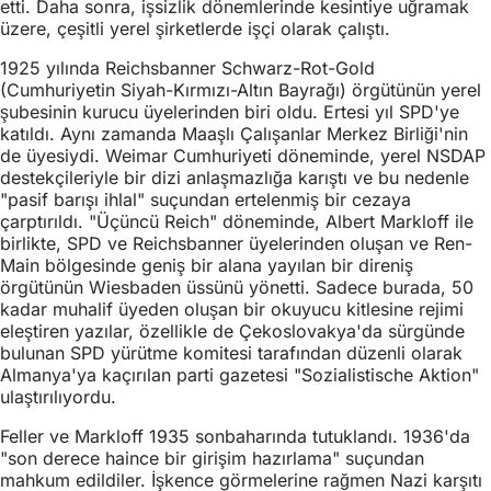
etti. Daha sonra, işsizlik dönemlerinde kesintiye uğramak
üzere, çeşitli yerel şirketlerde işçi olarak çalıştı.
1925 yılında Reichsbanner Schwarz-Rot-Gold
(Cumhuriyetin Siyah-Kırmızı-Altın Bayrağı) örgütünün yerel
şubesinin kurucu üyelerinden biri oldu. Ertesi yıl SPD'ye
katıldı. Aynı zamanda Maaşlı Çalışanlar Merkez Birliği'nin
de üyesiydi. Weimar Cumhuriyeti döneminde, yerel NSDAP
destekçileriyle bir dizi anlaşmazlığa karıştı ve bu nedenle
"pasif barışı ihlal" suçundan ertelenmiş bir cezaya
çarptırıldı. "Üçüncü Reich" döneminde, Albert Markloff ile
birlikte, SPD ve Reichsbanner üyelerinden oluşan ve Ren-
Main bölgesinde geniş bir alana yayılan bir direniş
örgütünün Wiesbaden üssünü yönetti. Sadece burada, 50
kadar muhalif üyeden oluşan bir okuyucu kitlesine rejimi
eleştiren yazılar, özellikle de Çekoslovakya'da sürgünde
bulunan SPD yürütme komitesi tarafından düzenli olarak
Almanya'ya kaçırılan parti gazetesi "Sozialistische Aktion"
ulaştırılıyordu.
Feller ve Markloff 1935 sonbaharında tutuklandı. 1936'da
"son derece haince bir girişim hazırlama" suçundan
mahkum edildiler. İşkence görmelerine rağmen Nazi karşıtı