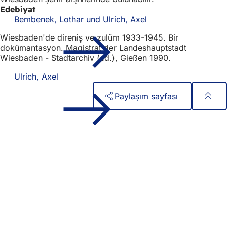
Edebiyat
Bembenek, Lothar und Ulrich, Axel
Wiesbaden'de direniş ve zulüm 1933-1945. Bir
dokümantasyon. Magistrat der Landeshauptstadt
Wiesbaden - Stadtarchiv (ed.), Gießen 1990.
Ulrich, Axel
Paylaşım sayfası
Ayak
Hızlı erişim
bölgesi
Tüm hizmetler
Etkinlik takvimi
Vatandaşlık ofisi
Web sitesi hakkında geri bildirim
Yasal konular
Veri koruma ayarları