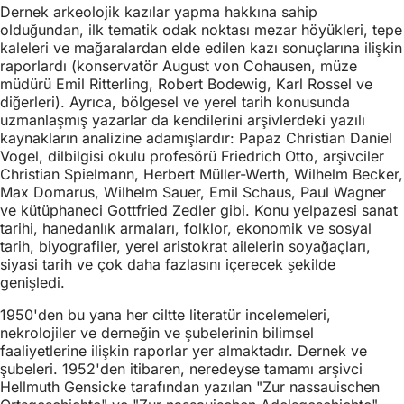
Dernek arkeolojik kazılar yapma hakkına sahip
olduğundan, ilk tematik odak noktası mezar höyükleri, tepe
kaleleri ve mağaralardan elde edilen kazı sonuçlarına ilişkin
raporlardı (konservatör August von Cohausen, müze
müdürü Emil Ritterling, Robert Bodewig, Karl Rossel ve
diğerleri). Ayrıca, bölgesel ve yerel tarih konusunda
uzmanlaşmış yazarlar da kendilerini arşivlerdeki yazılı
kaynakların analizine adamışlardır: Papaz Christian Daniel
Vogel, dilbilgisi okulu profesörü Friedrich Otto, arşivciler
Christian Spielmann, Herbert Müller-Werth, Wilhelm Becker,
Max Domarus, Wilhelm Sauer, Emil Schaus, Paul Wagner
ve kütüphaneci Gottfried Zedler gibi. Konu yelpazesi sanat
tarihi, hanedanlık armaları, folklor, ekonomik ve sosyal
tarih, biyografiler, yerel aristokrat ailelerin soyağaçları,
siyasi tarih ve çok daha fazlasını içerecek şekilde
genişledi.
1950'den bu yana her ciltte literatür incelemeleri,
nekrolojiler ve derneğin ve şubelerinin bilimsel
faaliyetlerine ilişkin raporlar yer almaktadır. Dernek ve
şubeleri. 1952'den itibaren, neredeyse tamamı arşivci
Hellmuth Gensicke tarafından yazılan "Zur nassauischen