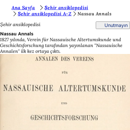
B
Ana Sayfa
Şehir ansiklopedisi
İçeriğe atla
Şehir ansiklopedisi A-Z
Nassau Annals
u
Şehir ansiklopedisi
Unutmayın
r
Nassau Annals
a
1827 yılında, Verein für Nassauische Altertumskunde und
d
Geschichtsforschung tarafından yayınlanan "Nassauische
Annalen" ilk kez ortaya çıktı.
a
s
ı
n
ı
z
: