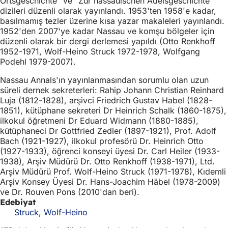
Ortsgeschichte" ve "Zur nassauischen Adelsgeschichte"
dizileri düzenli olarak yayınlandı. 1953'ten 1958'e kadar,
basılmamış tezler üzerine kısa yazar makaleleri yayınlandı.
1952'den 2007'ye kadar Nassau ve komşu bölgeler için
düzenli olarak bir dergi derlemesi yapıldı (Otto Renkhoff
1952-1971, Wolf-Heino Struck 1972-1978, Wolfgang
Podehl 1979-2007).
Nassau Annals'ın yayınlanmasından sorumlu olan uzun
süreli dernek sekreterleri: Rahip Johann Christian Reinhard
Luja (1812-1828), arşivci Friedrich Gustav Habel (1828-
1851), kütüphane sekreteri Dr Heinrich Schalk (1860-1875),
ilkokul öğretmeni Dr Eduard Widmann (1880-1885),
kütüphaneci Dr Gottfried Zedler (1897-1921), Prof. Adolf
Bach (1921-1927), ilkokul profesörü Dr. Heinrich Otto
(1927-1933), öğrenci konseyi üyesi Dr. Carl Heiler (1933-
1938), Arşiv Müdürü Dr. Otto Renkhoff (1938-1971), Ltd.
Arşiv Müdürü Prof. Wolf-Heino Struck (1971-1978), Kıdemli
Arşiv Konsey Üyesi Dr. Hans-Joachim Häbel (1978-2009)
ve Dr. Rouven Pons (2010'dan beri).
Edebiyat
Struck, Wolf-Heino