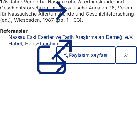
175 Jahre Verein für Nassauische Altertumskunde und
Geschichtsforschung, in: Nassauische Annalen 98, Verein
für Nassauische Altertumskunde und Geschichtsforschung
(ed.), Wiesbaden, 1987 (pp. 1 - 33).
Referanslar
Nassau Eski Eserler ve Tarih Araştırmaları Derneği e.V.
(
b
Häbel, Hans-Joachim
s
Paylaşım sayfası
a
Ayak
Hızlı erişim
bölgesi
Tüm hizmetler
Etkinlik takvimi
Vatandaşlık ofisi
Web sitesi hakkında geri bildirim
Yasal konular
Veri koruma ayarları
Kullanım Koşulları