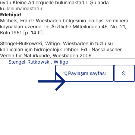
uydu Kleine Adlerquelle bulunmaktadır. Şu anda
kullanılmamaktadır.
Edebiyat
Michels, Franz: Wiesbaden bölgesinin jeolojisi ve mineral
kaynakları üzerine. In: Ärztliche Mitteilungen 46, No. 21,
Köln 1961 [p. 14 ff].
Stengel-Rutkowski, Witigo: Wiesbaden'in tuzlu su
kaplıcaları için hidrojeolojik rehber. Ed.: Nassauischer
Verein für Naturkunde, Wiesbaden 2009.
Stengel-Rutkowski, Witigo
Paylaşım sayfası
Ayak
Hızlı erişim
bölgesi
Tüm hizmetler
Etkinlik takvimi
Vatandaşlık ofisi
Web sitesi hakkında geri bildirim