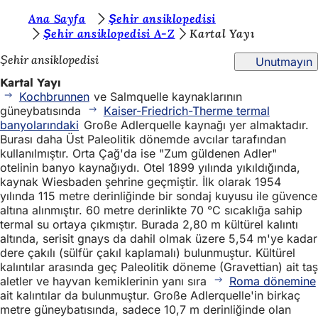
B
Ana Sayfa
Şehir ansiklopedisi
İçeriğe atla
Şehir ansiklopedisi A-Z
Kartal Yayı
u
Şehir ansiklopedisi
Unutmayın
r
Kartal Yayı
a
Kochbrunnen
ve Salmquelle kaynaklarının
d
güneybatısında
Kaiser-Friedrich-Therme termal
banyolarındaki
Große Adlerquelle kaynağı yer almaktadır.
a
Burası daha Üst Paleolitik dönemde avcılar tarafından
s
kullanılmıştır. Orta Çağ'da ise "Zum güldenen Adler"
otelinin banyo kaynağıydı. Otel 1899 yılında yıkıldığında,
ı
kaynak Wiesbaden şehrine geçmiştir. İlk olarak 1954
n
yılında 115 metre derinliğinde bir sondaj kuyusu ile güvence
altına alınmıştır. 60 metre derinlikte 70 °C sıcaklığa sahip
ı
termal su ortaya çıkmıştır. Burada 2,80 m kültürel kalıntı
altında, serisit gnays da dahil olmak üzere 5,54 m'ye kadar
z
dere çakılı (sülfür çakıl kaplamalı) bulunmuştur. Kültürel
:
kalıntılar arasında geç Paleolitik döneme (Gravettian) ait taş
aletler ve hayvan kemiklerinin yanı sıra
Roma dönemine
ait kalıntılar da bulunmuştur. Große Adlerquelle'in birkaç
metre güneybatısında, sadece 10,7 m derinliğinde olan