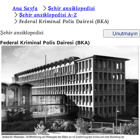
B
Ana Sayfa
Şehir ansiklopedisi
İçeriğe atla
Şehir ansiklopedisi A-Z
u
Federal Kriminal Polis Dairesi (BKA)
r
Şehir ansiklopedisi
Unutmayın
a
Federal Kriminal Polis Dairesi (BKA)
d
a
s
ı
n
ı
z
: