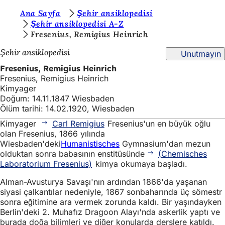
B
Ana Sayfa
Şehir ansiklopedisi
İçeriğe atla
Şehir ansiklopedisi A-Z
u
Fresenius, Remigius Heinrich
r
Şehir ansiklopedisi
Unutmayın
a
Fresenius, Remigius Heinrich
d
Fresenius, Remigius Heinrich
Kimyager
a
Doğum: 14.11.1847 Wiesbaden
s
Ölüm tarihi: 14.02.1920, Wiesbaden
ı
Kimyager
Carl Remigius
Fresenius'un en büyük oğlu
olan Fresenius, 1866 yılında
n
Wiesbaden'deki
Humanistisches
Gymnasium'dan mezun
ı
olduktan sonra babasının enstitüsünde
(Chemisches
Laboratorium Fresenius)
kimya okumaya başladı.
z
Alman-Avusturya Savaşı'nın ardından 1866'da yaşanan
:
siyasi çalkantılar nedeniyle, 1867 sonbaharında üç sömestr
sonra eğitimine ara vermek zorunda kaldı. Bir yaşındayken
Berlin'deki 2. Muhafız Dragoon Alayı'nda askerlik yaptı ve
burada doğa bilimleri ve diğer konularda derslere katıldı.