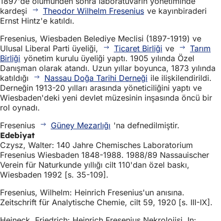
1897'de ölümünden sonra laboratuvarın yönetiminde
kardeşi
Theodor Wilhelm Fresenius
ve kayınbiraderi
Ernst Hintz'e katıldı.
Fresenius, Wiesbaden Belediye Meclisi (1897-1919) ve
Ulusal Liberal Parti üyeliği,
Ticaret Birliği
ve
Tarım
Birliği
yönetim kurulu üyeliği yaptı. 1905 yılında Özel
Danışman olarak atandı. Uzun yıllar boyunca, 1873 yılında
katıldığı
Nassau Doğa Tarihi Derneği
ile ilişkilendirildi.
Derneğin 1913-20 yılları arasında yöneticiliğini yaptı ve
Wiesbaden'deki yeni devlet müzesinin inşasında öncü bir
rol oynadı.
Fresenius
Güney Mezarlığı
'na defnedilmiştir.
Edebiyat
Czysz, Walter: 140 Jahre Chemisches Laboratorium
Fresenius Wiesbaden 1848-1988. 1988/89 Nassauischer
Verein für Naturkunde yıllığı cilt 110'dan özel baskı,
Wiesbaden 1992 [s. 35-109].
Fresenius, Wilhelm: Heinrich Fresenius'un anısına.
Zeitschrift für Analytische Chemie, cilt 59, 1920 [s. III-IX].
Heineck, Friedrich: Heinrich Fresenius Nekrolojisi. In: