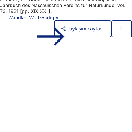
Jahrbuch des Nassauischen Vereins für Naturkunde, vol.
73, 1921 [pp. XIX-XXII].
Wandke, Wolf-Rüdiger
Paylaşım sayfası
Ayak
Hızlı erişim
bölgesi
Tüm hizmetler
Etkinlik takvimi
Vatandaşlık ofisi
Web sitesi hakkında geri bildirim
Yasal konular
Veri koruma ayarları
Kullanım Koşulları
Erişilebilirlik Bildirgesi