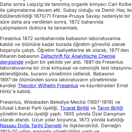
Daha sonra Leipzig'de tanınmış organik kimyacı Carl Kolbe
ile çalışmalarına devam etti. Subay olduğu ve Demir Haç ile
ödüllendirildiği 1870/71 Fransa-Prusya Savaşı nedeniyle bir
süre daha ara verdikten sonra, 1872 baharında
çalışmalarını doktora ile tamamladı.
Fresenius 1872 sonbaharında babasının laboratuvarına
katıldı ve ölümüne kadar burada öğretim görevlisi olarak
başarıyla çalıştı. Öğretim faaliyetlerine ek olarak, 1871'den
itibaren babasının
Zeitschrift für Analytische Chemie
dergisinde
yoğun bir şekilde yer aldı. 1881'de Fresenius
laboratuvarına bir zirai kimyasal ve oenolojik test istasyonu
eklendiğinde, buranın yönetimini üstlendi. Babasının
1897'de ölümünden sonra laboratuvarın yönetiminde
kardeşi
Theodor Wilhelm Fresenius
ve kayınbiraderi Ernst
Hintz'e katıldı.
Fresenius, Wiesbaden Belediye Meclisi (1897-1919) ve
Ulusal Liberal Parti üyeliği,
Ticaret Birliği
ve
Tarım Birliği
yönetim kurulu üyeliği yaptı. 1905 yılında Özel Danışman
olarak atandı. Uzun yıllar boyunca, 1873 yılında katıldığı
Nassau Doğa Tarihi Derneği
ile ilişkilendirildi. Derneğin
1913-20 yılları arasında yöneticiliğini yaptı ve