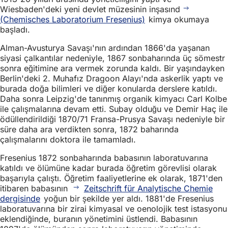
Wiesbaden'deki yeni devlet müzesinin inşasınd
(Chemisches Laboratorium Fresenius)
kimya okumaya
başladı.
Alman-Avusturya Savaşı'nın ardından 1866'da yaşanan
siyasi çalkantılar nedeniyle, 1867 sonbaharında üç sömestr
sonra eğitimine ara vermek zorunda kaldı. Bir yaşındayken
Berlin'deki 2. Muhafız Dragoon Alayı'nda askerlik yaptı ve
burada doğa bilimleri ve diğer konularda derslere katıldı.
Daha sonra Leipzig'de tanınmış organik kimyacı Carl Kolbe
ile çalışmalarına devam etti. Subay olduğu ve Demir Haç ile
ödüllendirildiği 1870/71 Fransa-Prusya Savaşı nedeniyle bir
süre daha ara verdikten sonra, 1872 baharında
çalışmalarını doktora ile tamamladı.
Fresenius 1872 sonbaharında babasının laboratuvarına
katıldı ve ölümüne kadar burada öğretim görevlisi olarak
başarıyla çalıştı. Öğretim faaliyetlerine ek olarak, 1871'den
itibaren babasının
Zeitschrift für Analytische Chemie
dergisinde
yoğun bir şekilde yer aldı. 1881'de Fresenius
laboratuvarına bir zirai kimyasal ve oenolojik test istasyonu
eklendiğinde, buranın yönetimini üstlendi. Babasının