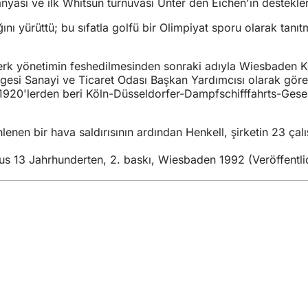
yası ve ilk Whitsun turnuvası Unter den Eichen'in desteklen
ğını yürüttü; bu sıfatla golfü bir Olimpiyat sporu olarak tan
rk yönetimin feshedilmesinden sonraki adıyla Wiesbaden Kon
esi Sanayi ve Ticaret Odası Başkan Yardımcısı olarak göre
1920'lerden beri Köln-Düsseldorfer-Dampfschifffahrts-Gesell
en bir hava saldırısının ardından Henkell, şirketin 23 çalışa
us 13 Jahrhunderten, 2. baskı, Wiesbaden 1992 (Veröffentl
izmetler
lik takvimi
daşlık ofisi
itesi hakkında geri bildirim