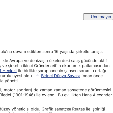
Unutmayın
lu'na devam ettikten sonra 16 yaşında şirketle tanıştı.
llikle Avrupa ve denizaşırı ülkelerdeki satış gücünde aktif
ış ve şirketin ikinci Gründerzeit'ın ekonomik patlamasından
f Henkell
ile birlikte şaraphanenin şahsen sorumlu ortağı
kurulu üyesi oldu.
Birinci Dünya Savaşı
'ndan önce
la yönetti.
rı sahibi, motor sporları) de zaman zaman sosyetede görünmesini
Riedel (1901-1946) ile evlendi. Bu evlilikten Hans Alexander
zey yöneticisi oldu. Grafik sanatçısı Reutas ile işbirliği