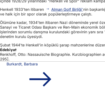
içinde 1928/29 yıllarındaki "Henkell ve Spor" reklam kampan
Henkell 1933'ten itibaren
Alman Golf Birliği'
nin başkanlı
ve halk için bir spor olarak popülerleştirmeye çalıştı.
Ölümüne kadar, 1934'ten itibaren Nazi döneminde yerel öze
Sanayi ve Ticaret Odası Başkanı ve Ren-Main ekonomik bölg
işlerinden sorumlu danışma kurulundaki görevinin yanı sıra 
denetim kurulu üyesiydi.
Şubat 1944'te Henkell'in köpüklü şarap mahzenlerine düzenlen
Edebiyat
Renkhoff, Otto: Nassauische Biographie. Kurzbiographien a
295].
Burkardt, Barbara
Ayak
Hızlı erişim
bölgesi
Tüm h
Etkin
Vatan
Web s