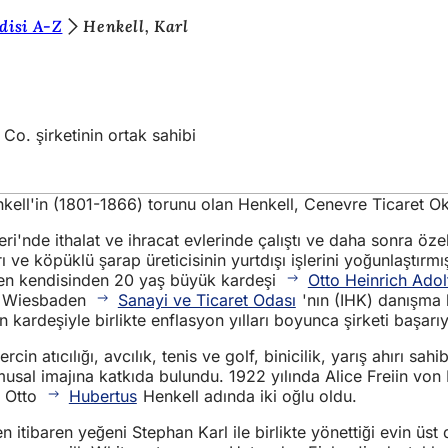
disi A-Z
Henkell, Karl
Co. şirketinin ortak sahibi
ell'in (1801-1866) torunu olan Henkell, Cenevre Ticaret Oku
eri'nde ithalat ve ihracat evlerinde çalıştı ve daha sonra öze
ve köpüklü şarap üreticisinin yurtdışı işlerini yoğunlaştırm
baren kendisinden 20 yaş büyük kardeşi
Otto Heinrich Adol
uğu Wiesbaden
Sanayi ve Ticaret Odası
'nın (IHK) danışma 
n kardeşiyle birlikte enflasyon yılları boyunca şirketi başarıy
üvercin atıcılığı, avcılık, tenis ve golf, binicilik, yarış ahı
musal imajına katkıda bulundu. 1922 yılında Alice Freiin von 
n Otto
Hubertus
Henkell adında iki oğlu oldu.
tibaren yeğeni Stephan Karl ile birlikte yönettiği evin üst dü