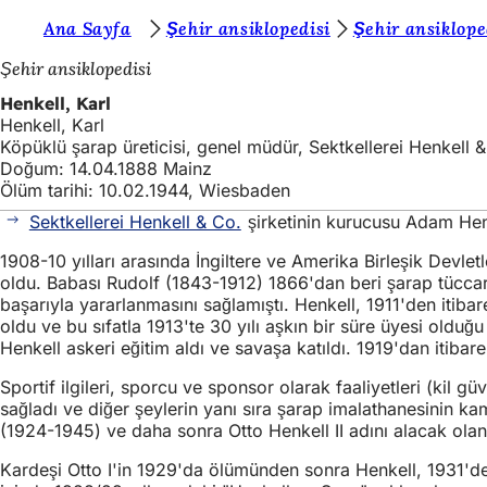
B
Ana Sayfa
Şehir ansiklopedisi
Şehir ansiklope
İçeriğe atla
u
Şehir ansiklopedisi
r
Henkell, Karl
Henkell, Karl
a
Köpüklü şarap üreticisi, genel müdür, Sektkellerei Henkell & 
d
Doğum: 14.04.1888 Mainz
Ölüm tarihi: 10.02.1944, Wiesbaden
a
Sektkellerei Henkell & Co.
şirketinin kurucusu Adam Henk
s
1908-10 yılları arasında İngiltere ve Amerika Birleşik Devletl
ı
oldu. Babası Rudolf (1843-1912) 1866'dan beri şarap tüccarı 
n
başarıyla yararlanmasını sağlamıştı. Henkell, 1911'den iti
oldu ve bu sıfatla 1913'te 30 yılı aşkın bir süre üyesi old
ı
Henkell askeri eğitim aldı ve savaşa katıldı. 1919'dan itibare
z
Sportif ilgileri, sporcu ve sponsor olarak faaliyetleri (kil g
:
sağladı ve diğer şeylerin yanı sıra şarap imalathanesinin ka
(1924-1945) ve daha sonra Otto Henkell II adını alacak ola
Kardeşi Otto I'in 1929'da ölümünden sonra Henkell, 1931'den i