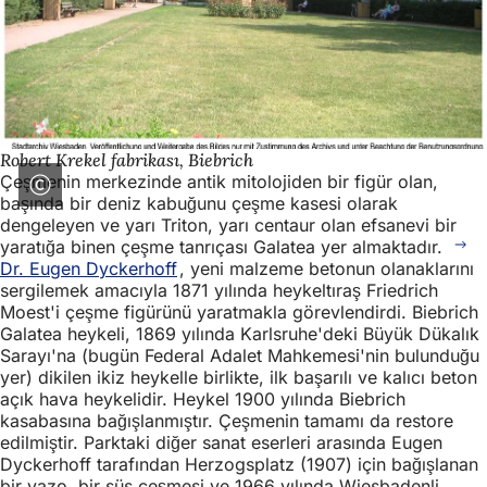
Robert Krekel fabrikası, Biebrich
Çeşmenin merkezinde antik mitolojiden bir figür olan,
başında bir deniz kabuğunu çeşme kasesi olarak
dengeleyen ve yarı Triton, yarı centaur olan efsanevi bir
yaratığa binen çeşme tanrıçası Galatea yer almaktadır.
Dr. Eugen Dyckerhoff
, yeni malzeme betonun olanaklarını
sergilemek amacıyla 1871 yılında heykeltıraş Friedrich
Moest'i çeşme figürünü yaratmakla görevlendirdi. Biebrich
Galatea heykeli, 1869 yılında Karlsruhe'deki Büyük Dükalık
Sarayı'na (bugün Federal Adalet Mahkemesi'nin bulunduğu
yer) dikilen ikiz heykelle birlikte, ilk başarılı ve kalıcı beton
açık hava heykelidir. Heykel 1900 yılında Biebrich
kasabasına bağışlanmıştır. Çeşmenin tamamı da restore
edilmiştir. Parktaki diğer sanat eserleri arasında Eugen
Dyckerhoff tarafından Herzogsplatz (1907) için bağışlanan
bir vazo, bir süs çeşmesi ve 1966 yılında Wiesbadenli