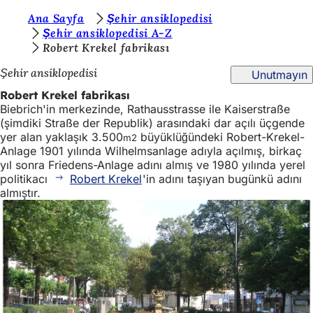
B
Ana Sayfa
Şehir ansiklopedisi
İçeriğe atla
Şehir ansiklopedisi A-Z
u
Robert Krekel fabrikası
r
Şehir ansiklopedisi
Unutmayın
a
Robert Krekel fabrikası
d
Biebrich'in merkezinde, Rathausstrasse ile Kaiserstraße
(şimdiki Straße der Republik) arasındaki dar açılı üçgende
a
yer alan yaklaşık 3.500
büyüklüğündeki Robert-Krekel-
m2
s
Anlage 1901 yılında Wilhelmsanlage adıyla açılmış, birkaç
yıl sonra Friedens-Anlage adını almış ve 1980 yılında yerel
ı
politikacı
Robert Krekel
'in adını taşıyan bugünkü adını
n
almıştır.
ı
z
: