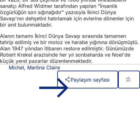
sanatçı Alfred Widmer tarafından yapılan "İnsanlık
özgürlüğün son sığınağıdır" yazısıyla İkinci Dünya
Savaşı'nın dehşetini hatırlamak için evlerine dönenler için
bir anıt bulunmaktadır.
Alanın tamamı İkinci Dünya Savaşı sırasında tamamen
tahrip edilmiş ve bir moloz ve harabe yığınına dönüşmüştü.
Alan 1947 yılından itibaren restore edilmiştir. Günümüzde
Robert Krekel arazisinde her yıl sonbaharda ve Noel'de
küçük yerel pazarlar düzenlenmektedir.
Michel, Martina Claire
Paylaşım sayfası
Ayak
Hızlı erişim
bölgesi
Tüm hizmetler
Etkinlik takvimi
Vatandaşlık ofisi
Web sitesi hakkında geri bildirim