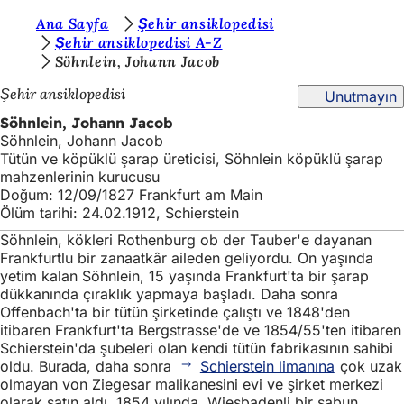
B
Ana Sayfa
Şehir ansiklopedisi
İçeriğe atla
Şehir ansiklopedisi A-Z
u
Söhnlein, Johann Jacob
r
Şehir ansiklopedisi
Unutmayın
a
Söhnlein, Johann Jacob
d
Söhnlein, Johann Jacob
Tütün ve köpüklü şarap üreticisi, Söhnlein köpüklü şarap
a
mahzenlerinin kurucusu
s
Doğum: 12/09/1827 Frankfurt am Main
Ölüm tarihi: 24.02.1912, Schierstein
ı
Söhnlein, kökleri Rothenburg ob der Tauber'e dayanan
n
Frankfurtlu bir zanaatkâr aileden geliyordu. On yaşında
ı
yetim kalan Söhnlein, 15 yaşında Frankfurt'ta bir şarap
dükkanında çıraklık yapmaya başladı. Daha sonra
z
Offenbach'ta bir tütün şirketinde çalıştı ve 1848'den
itibaren Frankfurt'ta Bergstrasse'de ve 1854/55'ten itibaren
:
Schierstein'da şubeleri olan kendi tütün fabrikasının sahibi
oldu. Burada, daha sonra
Schierstein limanına
çok uzak
olmayan von Ziegesar malikanesini evi ve şirket merkezi
olarak satın aldı. 1854 yılında, Wiesbadenli bir sabun