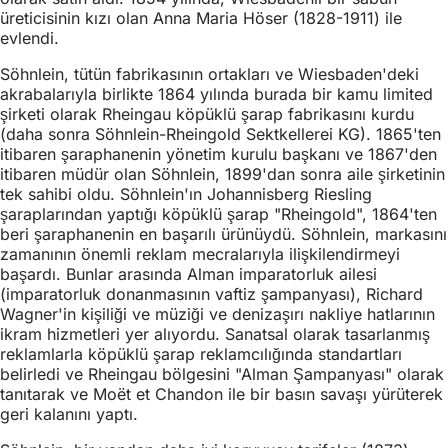
üreticisinin kızı olan Anna Maria Höser (1828-1911) ile
evlendi.
Söhnlein, tütün fabrikasının ortakları ve Wiesbaden'deki
akrabalarıyla birlikte 1864 yılında burada bir kamu limited
şirketi olarak Rheingau köpüklü şarap fabrikasını kurdu
(daha sonra Söhnlein-Rheingold Sektkellerei KG). 1865'ten
itibaren şaraphanenin yönetim kurulu başkanı ve 1867'den
itibaren müdür olan Söhnlein, 1899'dan sonra aile şirketinin
tek sahibi oldu. Söhnlein'ın Johannisberg Riesling
şaraplarından yaptığı köpüklü şarap "Rheingold", 1864'ten
beri şaraphanenin en başarılı ürünüydü. Söhnlein, markasını
zamanının önemli reklam mecralarıyla ilişkilendirmeyi
başardı. Bunlar arasında Alman imparatorluk ailesi
(imparatorluk donanmasının vaftiz şampanyası), Richard
Wagner'in kişiliği ve müziği ve denizaşırı nakliye hatlarının
ikram hizmetleri yer alıyordu. Sanatsal olarak tasarlanmış
reklamlarla köpüklü şarap reklamcılığında standartları
belirledi ve Rheingau bölgesini "Alman Şampanyası" olarak
tanıtarak ve Moët et Chandon ile bir basın savaşı yürüterek
geri kalanını yaptı.