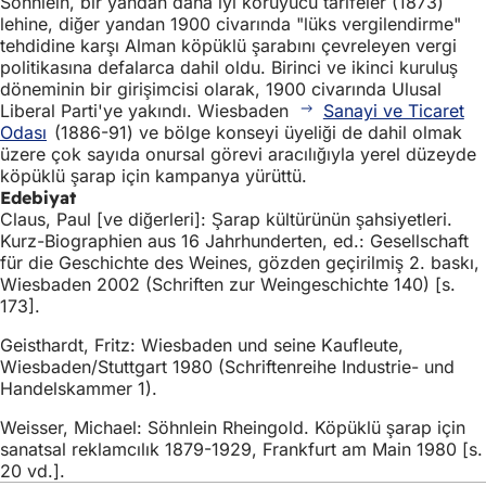
Söhnlein, bir yandan daha iyi koruyucu tarifeler (1873)
lehine, diğer yandan 1900 civarında "lüks vergilendirme"
tehdidine karşı Alman köpüklü şarabını çevreleyen vergi
politikasına defalarca dahil oldu. Birinci ve ikinci kuruluş
döneminin bir girişimcisi olarak, 1900 civarında Ulusal
Liberal Parti'ye yakındı. Wiesbaden
Sanayi ve Ticaret
Odası
(1886-91) ve bölge konseyi üyeliği de dahil olmak
üzere çok sayıda onursal görevi aracılığıyla yerel düzeyde
köpüklü şarap için kampanya yürüttü.
Edebiyat
Claus, Paul [ve diğerleri]: Şarap kültürünün şahsiyetleri.
Kurz-Biographien aus 16 Jahrhunderten, ed.: Gesellschaft
für die Geschichte des Weines, gözden geçirilmiş 2. baskı,
Wiesbaden 2002 (Schriften zur Weingeschichte 140) [s.
173].
Geisthardt, Fritz: Wiesbaden und seine Kaufleute,
Wiesbaden/Stuttgart 1980 (Schriftenreihe Industrie- und
Handelskammer 1).
Weisser, Michael: Söhnlein Rheingold. Köpüklü şarap için
sanatsal reklamcılık 1879-1929, Frankfurt am Main 1980 [s.
20 vd.].