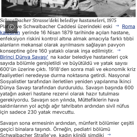
Schwalbacher Strasse'deki belediye hastaneleri, 1975
Platter ve Schwalbacher Caddesi üzerindeki eski
Roma
kalesinin
yerinde 16 Nisan 1879 tarihinde açılan hastane,
enfeksiyon riskini kontrol altına almak amacıyla farklı tıbbi
alanların mekansal olarak ayrılmasını sağlayan pavyon
konseptine göre 160 yataklı olarak inşa edilmiştir.
Birinci Dünya Savaşı'
na kadar belediye hastaneleri çok
sayıda bölümle genişletildi ve büyütüldü ve yatak sayısı
600'ün üzerine çıktı. 1918'den sonra mali ve ekonomik kriz
faaliyetleri neredeyse durma noktasına getirdi. Nasyonal
Sosyalistler tarafından ilerletilen yeniden yapılanma İkinci
Dünya Savaşı tarafından durduruldu. Savaşın başında 600
yatağın askeri hastane rezervi olarak hazır tutulması
gerekiyordu. Savaşın son yılında, Müttefiklerin hava
saldırılarının yol açtığı ağır tahribatın ardından sivil nüfus
için sadece 230 yatak mevcuttu.
Savaşın sona ermesinin ardından, münferit bölümler çeşitli
geçici binalara taşındı. Örneğin, pediatri bölümü
Schwalbacher Straße'ye, kadın kliniği şimdiki