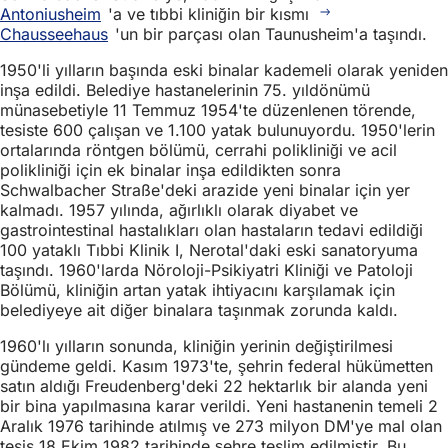
Antoniusheim
'a ve tıbbi kliniğin bir kısmı
Chausseehaus
'un bir parçası olan Taunusheim'a taşındı.
1950'li yılların başında eski binalar kademeli olarak yeniden
inşa edildi. Belediye hastanelerinin 75. yıldönümü
münasebetiyle 11 Temmuz 1954'te düzenlenen törende,
tesiste 600 çalışan ve 1.100 yatak bulunuyordu. 1950'lerin
ortalarında röntgen bölümü, cerrahi polikliniği ve acil
polikliniği için ek binalar inşa edildikten sonra
Schwalbacher Straße'deki arazide yeni binalar için yer
kalmadı. 1957 yılında, ağırlıklı olarak diyabet ve
gastrointestinal hastalıkları olan hastaların tedavi edildiği
100 yataklı Tıbbi Klinik I, Nerotal'daki eski sanatoryuma
taşındı. 1960'larda Nöroloji-Psikiyatri Kliniği ve Patoloji
Bölümü, kliniğin artan yatak ihtiyacını karşılamak için
belediyeye ait diğer binalara taşınmak zorunda kaldı.
1960'lı yılların sonunda, kliniğin yerinin değiştirilmesi
gündeme geldi. Kasım 1973'te, şehrin federal hükümetten
satın aldığı Freudenberg'deki 22 hektarlık bir alanda yeni
bir bina yapılmasına karar verildi. Yeni hastanenin temeli 2
Aralık 1976 tarihinde atılmış ve 273 milyon DM'ye mal olan
tesis 18 Ekim 1982 tarihinde şehre teslim edilmiştir. Bu