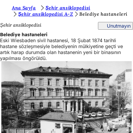
B
Ana Sayfa
Şehir ansiklopedisi
İçeriğe atla
Şehir ansiklopedisi A-Z
Belediye hastaneleri
u
Şehir ansiklopedisi
Unutmayın
r
Belediye hastaneleri
a
Eski Wiesbaden sivil hastanesi, 18 Şubat 1874 tarihli
d
hastane sözleşmesiyle belediyenin mülkiyetine geçti ve
artık harap durumda olan hastanenin yeni bir binasının
a
yapılması öngörüldü.
s
ı
n
ı
z
: