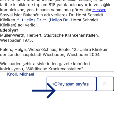
tarihte kliniklerde toplam 818 yatak bulunuyordu ve sağlık
kompleksine, yeni binanın yapımında görev alan
Hessen
Sosyal İşler Bakanı'nın adı verilerek Dr. Horst Schmidt
Kliniken
(Helios Dr
(Helios Dr
. Horst Schmidt
Kliniken) adı verildi.
Edebiyat
Müller-Werth, Herbert: Städtische Krankenanstalten,
Wiesbaden 1975.
Peters, Helge; Weber-Schnee, Beate: 125 Jahre Klinikum
der Landeshauptstadt Wiesbaden, Wiesbaden 2004.
Wiesbaden şehir arşivlerinden gazete kupürleri
koleksiyonu, "Städtische Krankenanstalten".
Knoll, Michael
Paylaşım sayfası
Ayak
Hızlı erişim
bölgesi
Tüm hizmetler
Etkinlik takvimi
Vatandaşlık ofisi