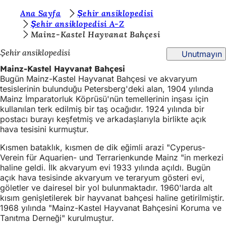
B
Ana Sayfa
Şehir ansiklopedisi
İçeriğe atla
Şehir ansiklopedisi A-Z
u
Mainz-Kastel Hayvanat Bahçesi
r
Şehir ansiklopedisi
Unutmayın
a
Mainz-Kastel Hayvanat Bahçesi
d
Bugün Mainz-Kastel Hayvanat Bahçesi ve akvaryum
tesislerinin bulunduğu Petersberg'deki alan, 1904 yılında
a
Mainz İmparatorluk Köprüsü'nün temellerinin inşası için
s
kullanılan terk edilmiş bir taş ocağıdır. 1924 yılında bir
postacı burayı keşfetmiş ve arkadaşlarıyla birlikte açık
ı
hava tesisini kurmuştur.
n
Kısmen bataklık, kısmen de dik eğimli arazi "Cyperus-
ı
Verein für Aquarien- und Terrarienkunde Mainz "in merkezi
haline geldi. İlk akvaryum evi 1933 yılında açıldı. Bugün
z
açık hava tesisinde akvaryum ve teraryum gösteri evi,
:
göletler ve dairesel bir yol bulunmaktadır. 1960'larda alt
kısım genişletilerek bir hayvanat bahçesi haline getirilmiştir.
1968 yılında "Mainz-Kastel Hayvanat Bahçesini Koruma ve
Tanıtma Derneği" kurulmuştur.