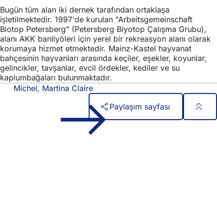
Bugün tüm alan iki dernek tarafından ortaklaşa
işletilmektedir. 1997'de kurulan "Arbeitsgemeinschaft
Biotop Petersberg" (Petersberg Biyotop Çalışma Grubu),
alanı AKK banliyöleri için yerel bir rekreasyon alanı olarak
korumaya hizmet etmektedir. Mainz-Kastel hayvanat
bahçesinin hayvanları arasında keçiler, eşekler, koyunlar,
gelincikler, tavşanlar, evcil ördekler, kediler ve su
kaplumbağaları bulunmaktadır.
Michel, Martina Claire
Paylaşım sayfası
Ayak
Hızlı erişim
bölgesi
Tüm hizmetler
Etkinlik takvimi
Vatandaşlık ofisi
Web sitesi hakkında geri bildirim
Yasal konular