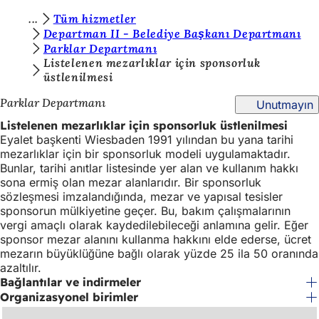
B
Tüm hizmetler
İçeriğe atla
Departman II - Belediye Başkanı Departmanı
u
Parklar Departmanı
r
Listelenen mezarlıklar için sponsorluk
üstlenilmesi
a
Parklar Departmanı
Unutmayın
d
Listelenen mezarlıklar için sponsorluk üstlenilmesi
a
Eyalet başkenti Wiesbaden 1991 yılından bu yana tarihi
s
mezarlıklar için bir sponsorluk modeli uygulamaktadır.
Bunlar, tarihi anıtlar listesinde yer alan ve kullanım hakkı
ı
sona ermiş olan mezar alanlarıdır. Bir sponsorluk
n
sözleşmesi imzalandığında, mezar ve yapısal tesisler
sponsorun mülkiyetine geçer. Bu, bakım çalışmalarının
ı
vergi amaçlı olarak kaydedilebileceği anlamına gelir. Eğer
z
sponsor mezar alanını kullanma hakkını elde ederse, ücret
mezarın büyüklüğüne bağlı olarak yüzde 25 ila 50 oranında
:
azaltılır.
Bağlantılar ve indirmeler
Organizasyonel birimler