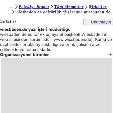
B
Belediye binası
Tüm hizmetler
Şirketler
İçeriğe atla
wiesbaden.de editörlük ofisi www.wiesbaden.de
u
Şirketler
Unutmayın
r
wiesbaden.de yazi i̇şleri̇ müdürlüğü
a
wiesbaden.de editör ekibi, eyalet başkenti Wiesbaden'in
d
web sitesinden sorumludur (www.wiesbaden.de). Kamu ve
özel sektör ortaklarıyla işbirliği ve ortak çalışma arzu
a
edilmekte ve aranmaktadır.
s
Organizasyonel birimler
ı
n
ı
z
: