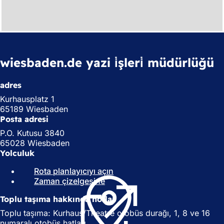
wiesbaden.de yazi i̇şleri̇ müdürlüğü
adres
Kurhausplatz 1
65189 Wiesbaden
Posta adresi
P.O. Kutusu 3840
65028 Wiesbaden
Yolculuk
Rota planlayıcıyı açın
(
Zaman çizelgesine
(
Y
Y
e
Toplu taşıma hakkında notlar
e
n
n
i
Toplu taşıma: Kurhaus/Theatre otobüs durağı, 1, 8 ve 16
i
b
numaralı otobüs hatları.