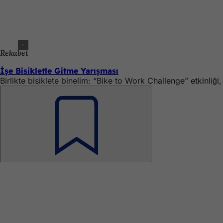
Rekabet
İşe Bisikletle Gitme Yarışması
Birlikte bisiklete binelim: “Bike to Work Challenge” etkinliğ
Unutmayın