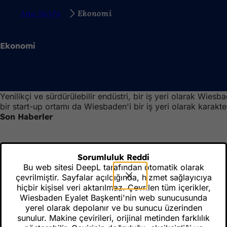
B
Ana Sayfa
Ekonomi
İçeriğe atla
u
r
Ekonomi
a
d
a
Yenilikçi ve sürdürülebilir endüstri, bir iş yeri olarak Wies
s
bir start-up ortamı da Wiesbaden'i bir iş yeri olarak karakte
ı
Son Haberler
n
ı
Sorumluluk Reddi
z
Bu web sitesi DeepL tarafından otomatik olarak
çevrilmiştir. Sayfalar açıldığında, hizmet sağlayıcıya
:
hiçbir kişisel veri aktarılmaz. Çevrilen tüm içerikler,
Wiesbaden Eyalet Başkenti'nin web sunucusunda
yerel olarak depolanır ve bu sunucu üzerinden
sunulur. Makine çevirileri, orijinal metinden farklılık