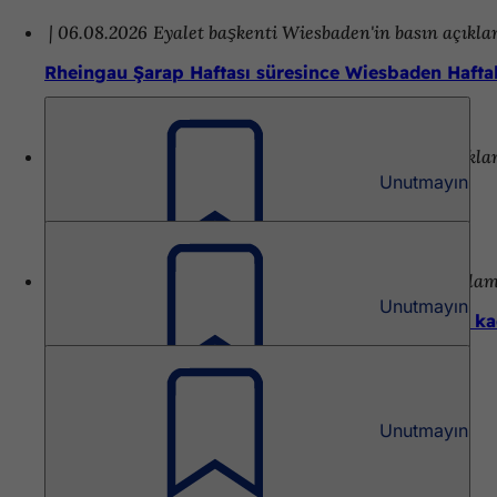
06.08.2026
Eyalet başkenti Wiesbaden'in basın açıkl
Rheingau Şarap Haftası süresince Wiesbaden Haftalı
03.08.2026
Eyalet başkenti Wiesbaden'in basın açıkl
Unutmayın
Wiesbaden, Fairtrade-Town unvanını koruyor
21.07.2026
Eyalet başkenti Wiesbaden'in basın açıkla
Unutmayın
StartAward yarışmasına başvurular 15 Ağustos’a ka
Unutmayın