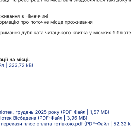
оживання в Німеччині
нформацію про поточне місце проживання
римання дубліката читацького квитка у міських бібліот
ії на місці:
йл
333,72 kB
бліотек, грудень 2025 року
PDF
-Файл
1,57 MB
іотек Вісбадена
PDF
-Файл
3,96 MB
 перекази плюс оплата готівкою.pdf
PDF
-Файл
52,32 k