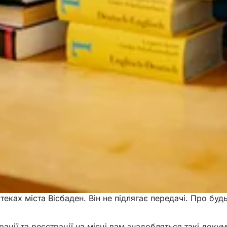
теках міста Вісбаден. Він не підлягає передачі. Про будь
ації та реєстрації на місці вам знадобляться такі докум