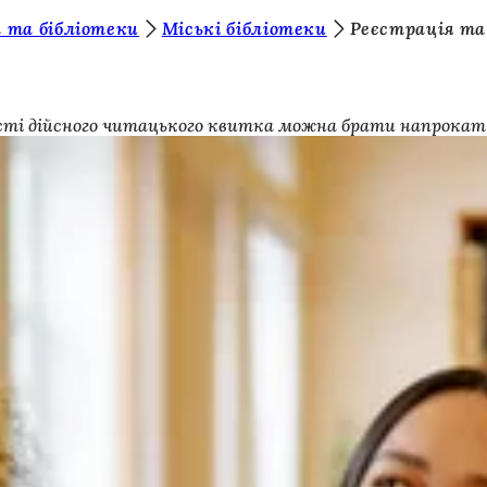
 та бібліотеки
Міські бібліотеки
Реєстрація та
явності дійсного читацького квитка можна брати напрок