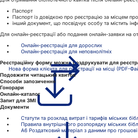
Паспорт
Паспорт із довідкою про реєстрацію за місцем пр
інший документ, що посвідчує особу та містить і
Для онлайн-реєстрації або подання онлайн-заявки на от
Онлайн-реєстрація для дорослих
Онлайн-реєстрація для неповнолітніх
Реєстраційну форму можна роздрукувати для реєстрац
Нова форма клієнта для реєстрації на місці
PDF
-Фа
Подовжити читацький квиток
Способи запозичення
Гонорари
Онлайн-каталог
Запит для ЗМІ
Документи
Статути та розклад витрат і тарифів міських бі
Правила внутрішнього розпорядку міських бібл
A6 Роздатковий матеріал з даними про грошові