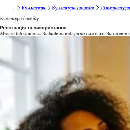
Т
Культура
Культура досвіду
Література
Перейти до змісту
и
Культура досвіду
т
Реєстрація та використання
Міські бібліотеки Вісбадена відкриті для всіх. За на
у
т
: