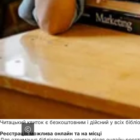
Читацький квиток є безкоштовним і дійсний у всіх бібліо
Реєстрація можлива онлайн та на місці
Для отримання бібліотечного квитка після онлайн-реєстр