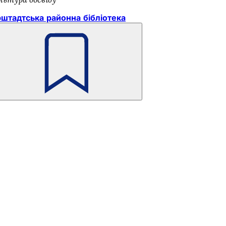
рштадтська районна бібліотека
Пам'ятайте