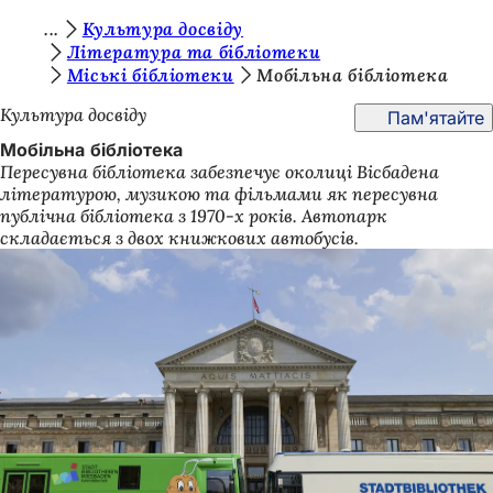
Т
Культура досвіду
Перейти до змісту
Література та бібліотеки
и
Міські бібліотеки
Мобільна бібліотека
т
Культура досвіду
Пам'ятайте
у
Мобільна бібліотека
т
Пересувна бібліотека забезпечує околиці Вісбадена
літературою, музикою та фільмами як пересувна
:
публічна бібліотека з 1970-х років. Автопарк
складається з двох книжкових автобусів.