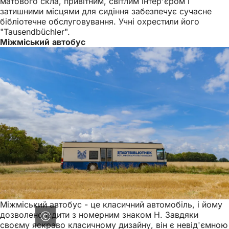
матового скла, привітним, світлим інтер'єром і
затишними місцями для сидіння забезпечує сучасне
бібліотечне обслуговування. Учні охрестили його
"Tausendbüchler".
Міжміський автобус
Міжміський автобус - це класичний автомобіль, і йому
дозволено їздити з номерним знаком H. Завдяки
своєму яскраво класичному дизайну, він є невід'ємною