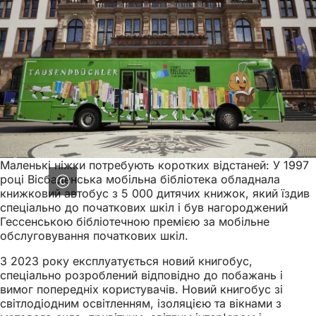
Маленькі ніжки потребують коротких відстаней: У 1997
році Вісбаденська мобільна бібліотека обладнала
книжковий автобус з 5 000 дитячих книжок, який їздив
спеціально до початкових шкіл і був нагороджений
Гессенською бібліотечною премією за мобільне
обслуговування початкових шкіл.
З 2023 року експлуатується новий книгобус,
спеціально розроблений відповідно до побажань і
вимог попередніх користувачів. Новий книгобус зі
світлодіодним освітленням, ізоляцією та вікнами з