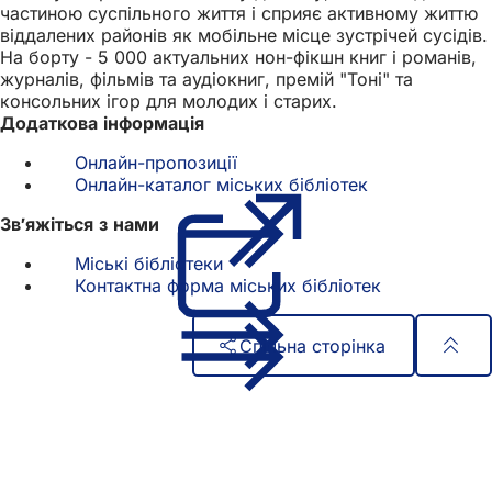
частиною суспільного життя і сприяє активному життю
віддалених районів як мобільне місце зустрічей сусідів.
На борту - 5 000 актуальних нон-фікшн книг і романів,
журналів, фільмів та аудіокниг, премій "Тоні" та
консольних ігор для молодих і старих.
Додаткова інформація
Онлайн-пропозиції
Онлайн-каталог міських бібліотек
(Відкриваєтьс
в
Зв'яжіться з нами
новій
вкладці)
Міські бібліотеки
Контактна форма міських бібліотек
Спільна сторінка
Зона
Швидкий доступ
для
Всі послуги
Календар подій
ніг
Офіс для громадян