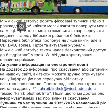
Міжміський автобус робить фіксовані зупинки згідно з
розкладом, щоб клієнти могли взяти та повернути медіа
на місці. Крім того, можна замовити та зарезервувати
видання з фонду Бібрської районної бібліотеки.
Пересувна бібліотека пропонує не лише книги, але й
CD, DVD, Tonies, Tiptoi та актуальні журнали.
Міжміський автобус також надає безкоштовний доступ
до бездротової мережі WLAN для користування
онлайн-сервісами.
Актуальна інформація по електронній пошті
На додаток до інформації про скасування або затримки
на нашому сайті, ви також можете зручно отримувати
нашу інформацію про пересувну бібліотеку
електронною поштою. Просто надішліть електронного
листа на адресу
fahrbibliothek
wiesbaden
de
з
темою "Fahrbibliothek Info". Після цього ми достовірно
інформуватимемо вас про зміни та скасування.
Зупинки та час зупинок на 2025/2026 навчальний рік
Пересувна бібліотека працює лише під час шкільних