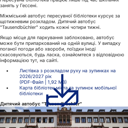
занять у Гессені.
Міжміський автобус пересувної бібліотеки курсує за
щотижневим розкладом. Дитячий автобус
"Tausendbüchler" ходить кожні чотири тижні.
Якщо місце для паркування заблоковано, автобус
може бути припаркований на одній вулиці. У випадку
поганої погоди або хвороби, поїздки іноді
скасовуються, будь ласка, ознайомтеся з відповідною
інформацією тут, на сайті.
Листівка з розкладом руху на зупинках на
2026/2027 рік
PDF
-Файл
1,92 MB
Карта бібліотек міста та зупинок мобільної
бібліотеки
(Відкривається
в
Дитячий автобус "Tausendbüchler"
новій
вкладці)