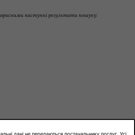
и корисними наступні результати пошуку:
льні дані не передаються постачальнику послуг. Усі