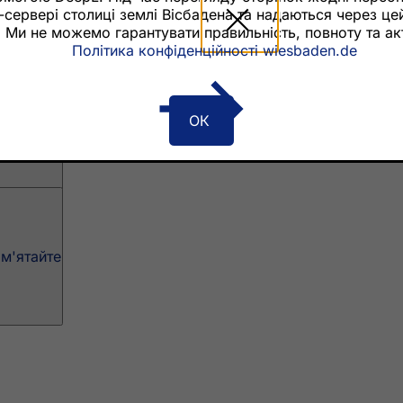
-сервері столиці землі Вісбадена та надаються через це
. Ми не можемо гарантувати правильність, повноту та ак
Політика конфіденційності wiesbaden.de
м'ятайте
ОК
м'ятайте
м'ятайте
и
подій
громадян
зв'язок на сайті