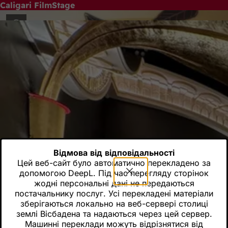
Caligari FilmStage
Перейти до змісту
"...перлина серед німецьких фільмів" Фолькер Шлендорф
Відмова від відповідальності
Цей веб-сайт було автоматично перекладено за
допомогою DeepL. Під час перегляду сторінок
жодні персональні дані не передаються
постачальнику послуг. Усі перекладені матеріали
зберігаються локально на веб-сервері столиці
землі Вісбадена та надаються через цей сервер.
Машинні переклади можуть відрізнятися від