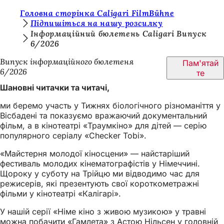
Т
Головна сторінка Caligari FilmBühne
Перейти до змісту
Підпишіться на нашу розсилку
и
Інформаційний бюлетень Caligari Випуск
6/2026
т
у
Випуск інформаційного бюлетеня
Пам'ятай
6/2026
те
т
Шановні читачки та читачі,
:
ми беремо участь у Тижнях біологічного різноманіття у
Вісбадені та показуємо вражаючий документальний
фільм, а в кінотеатрі «Траумкіно» для дітей — серію
популярного серіалу «Checker Tobi».
«Майстерня молодої кіносцени» — найстаріший
фестиваль молодих кінематографістів у Німеччині.
Щороку у суботу на Трійцю ми відводимо час для
режисерів, які презентують свої короткометражні
фільми у кінотеатрі «Калігарі».
У нашій серії «Німе кіно з живою музикою» у травні
можна побачити «Гамлета» з Астою Нільсен у головній