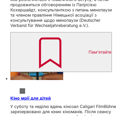
продовжиться обговоренням із Патрісією
Кохершайдт, консультанткою з питань менопаузи
та членом правління Німецької асоціації з
консультування щодо менопаузи (Deutscher
Verband für Wechseljahreberatung e.V.).
Пам'ятайте
Кіно мрії для дітей
У суботу та неділю вдень кінозал Caligari FilmBühne
зарезервовано для юних кіноманів. Після сеансу