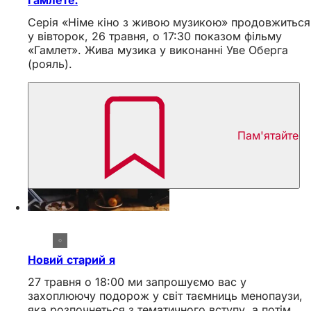
Гамлете.
Серія «Німе кіно з живою музикою» продовжиться
у вівторок, 26 травня, о 17:30 показом фільму
«Гамлет». Жива музика у виконанні Уве Оберга
(рояль).
Пам'ятайте
Новий старий я
27 травня о 18:00 ми запрошуємо вас у
захоплюючу подорож у світ таємниць менопаузи,
яка розпочнеться з тематичного вступу, а потім