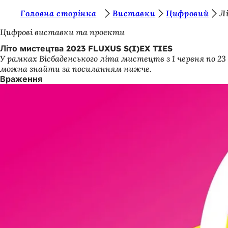
Т
Головна сторінка
Виставки
Цифровий
Л
Перейти до змісту
и
Цифрові виставки та проекти
т
Літо мистецтва 2023 FLUXUS S(I)EX TIES
У рамках Вісбаденського літа мистецтв з 1 червня по 2
у
можна знайти за посиланням нижче.
т
Враження
: