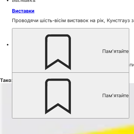
Виставки
Проводячи шість-вісім виставок на рік, Кунстгауз 
Програма
Пам'ятайте
Календар подій
Тут ви знайдете найближчі дати подій, що відбуват
Також цікаво
Пам'ятайте