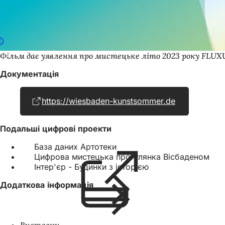
Фільм дає уявлення про мистецьке літо 2023 року FLUXU
Документація
https://wiesbaden-kunstsommer.de
(Відкриваєт
в
новій
Подальші цифрові проекти
вкладці)
База даних Артотеки
(Відкривається
Цифрова мистецька прогулянка Вісбаденом
в
Інтер'єр - Будинки з історією
новій
вкладці)
Додаткова інформація
Виставки