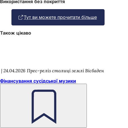
Використання без покриття
Тут ви можете прочитати більше
(Відкриваєть
в
новій
Також цікаво
вкладці)
24.04.2026
Прес-реліз столиці землі Вісбаден
Фінансування сусідської музики
Пам'ятайте