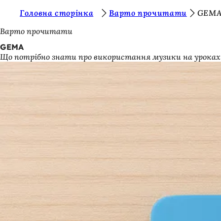
Т
Головна сторінка
Варто прочитати
GEM
Перейти до змісту
и
Варто прочитати
т
GEMA
Що потрібно знати про використання музики на урока
у
т
: