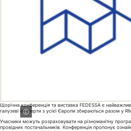
Щорічна конференція та виставка FEDESSA є найважливі
галузеві експерти з усієї Європи збираються разом у RM
Учасники можуть розраховувати на різноманітну програ
провідних постачальників. Конференція пропонує ознай