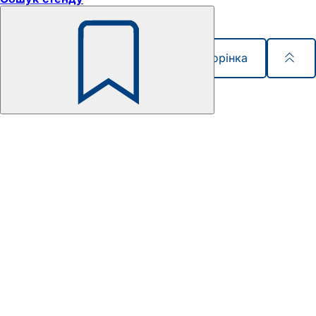
Спільна сторінка
Пам'ятайте
Зона
для
ніг
Швидкий доступ
Карта сайту