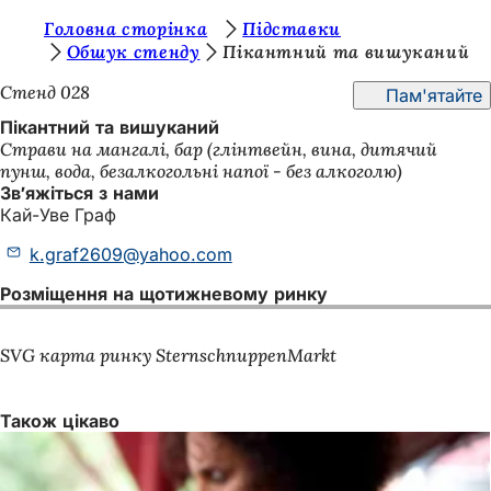
Т
Головна сторінка
Підставки
Перейти до змісту
Обшук стенду
Пікантний та вишуканий
и
Стенд 028
Пам'ятайте
т
Пікантний та вишуканий
у
Страви на мангалі, бар (глінтвейн, вина, дитячий
т
пунш, вода, безалкогольні напої - без алкоголю)
Зв'яжіться з нами
:
Кай-Уве Граф
k.graf2609
yahoo
com
Розміщення на щотижневому ринку
SVG карта ринку SternschnuppenMarkt
Також цікаво