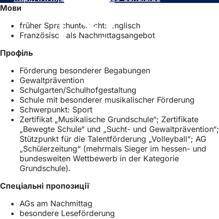
Мови
є
В
т
т
і
ь
früher Sprachunterricht: Englisch
ь
д
с
Französisch als Nachmittagsangebot
с
к
я
я
р
в
Профіль
в
и
н
н
в
о
Förderung besonderer Begabungen
о
а
в
Gewaltprävention
в
є
і
Schulgarten/Schulhofgestaltung
і
т
й
Schule mit besonderer musikalischer Förderung
й
ь
в
Schwerpunkt: Sport
в
с
к
Zertifikat „Musikalische Grundschule“; Zertifikate
к
я
л
„Bewegte Schule“ und „Sucht- und Gewaltprävention“;
л
в
а
Stützpunkt für die Talentförderung „Volleyball“; AG
а
н
д
„Schülerzeitung“ (mehrmals Sieger im hessen- und
д
о
ц
bundesweiten Wettbewerb in der Kategorie
ц
в
і
Grundschule).
і
і
)
)
й
Спеціальні пропозиції
в
AGs am Nachmittag
к
besondere Leseförderung
л