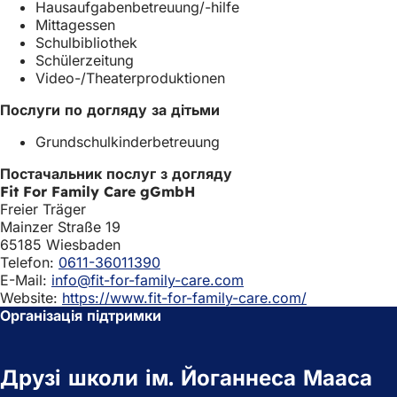
Hausaufgabenbetreuung/-hilfe
а
Mittagessen
д
Schulbibliothek
ц
Schülerzeitung
і
Video-/Theaterproduktionen
)
Послуги по догляду за дітьми
Grundschulkinderbetreuung
Постачальник послуг з догляду
Fit For Family Care gGmbH
Freier Träger
Mainzer Straße 19
65185 Wiesbaden
Telefon:
0611-36011390
E-Mail:
info@fit-for-family-care.com
Website:
https://www.fit-for-family-care.com/
Організація підтримки
Друзі школи ім. Йоганнеса Мааса