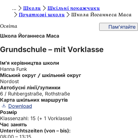
Т
Школи
Шкільні покажчики
Перейти до змісту
Початкові школи
Школа Йоганнеса Маса
и
Освіта
Пам'ятайте
т
Школа Йоганнеса Маса
у
т
Grundschule – mit Vorklasse
:
Ім'я керівництва школи
Hanna Funk
Міський округ / шкільний округ
Nordost
Автобусні лінії/зупинки
6 / Ruhbergstraße, Rothstraße
Карта шкільних маршрутів
Download
Розмір
Klassenzahl: 15 (+ 1 Vorklasse)
Час занять
Unterrichtszeiten (von – bis):
08:00 – 13:15