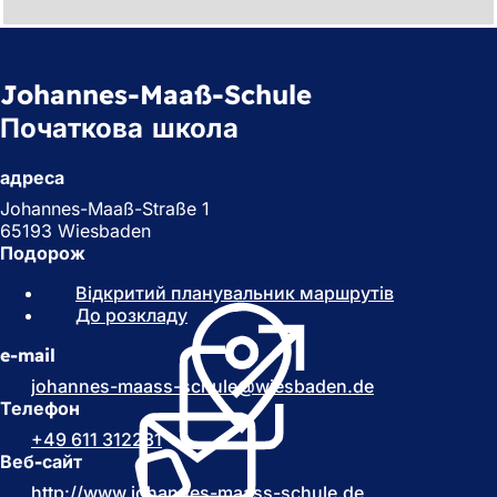
Johannes-Maaß-Schule
Початкова школа
адреса
Johannes-Maaß-Straße 1
65193 Wiesbaden
Подорож
Відкритий планувальник маршрутів
(
До розкладу
(
В
В
і
e-mail
і
д
д
к
johannes-maass-schule
wiesbaden
de
к
р
Телефон
р
и
+49 611 312231
и
в
Веб-сайт
в
а
http://www.johannes-maass-schule.de
а
(
є