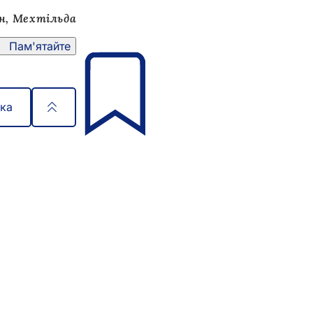
н, Мехтільда
Пам'ятайте
нка