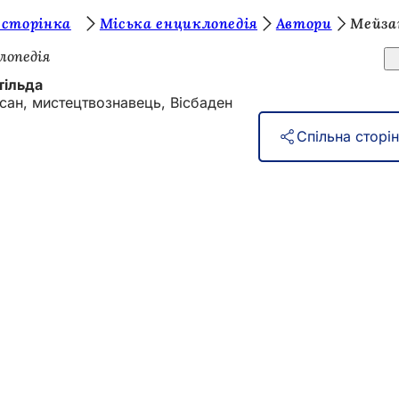
 сторінка
Міська енциклопедія
Автори
Мейза
лопедія
тільда
сан, мистецтвознавець, Вісбаден
Спільна сторі
и
подій
громадян
зв'язок на сайті
ння захисту даних
ористання