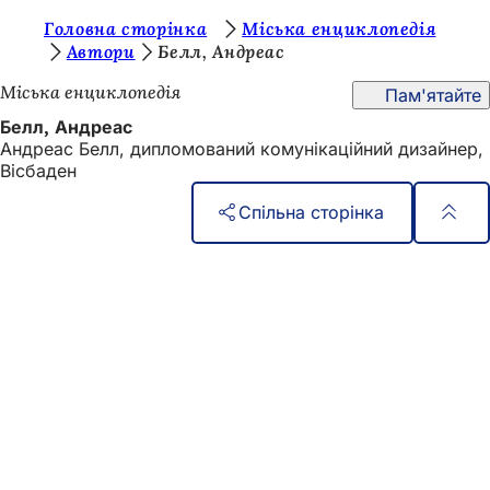
Т
Головна сторінка
Міська енциклопедія
Перейти до змісту
Автори
Белл, Андреас
и
Міська енциклопедія
Пам'ятайте
т
Белл, Андреас
у
Андреас Белл, дипломований комунікаційний дизайнер,
т
Вісбаден
:
Спільна сторінка
Зона
Швидкий доступ
для
Всі послуги
Календар подій
ніг
Офіс для громадян
Зворотній зв'язок на сайті
Юридичні питання
Налаштування захисту даних