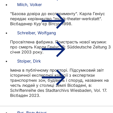
Milch, Volker
"Базова довіра до експерименту". Карла Геніус
передає керівництво "musik-theater-werkstatt".
Вісбаденер Кур'єр Вітсун 1998.
Schreiber, Wolfgang
Просвітлена фабрика. Пристрасть нової музики:
про смерть Карли Геніус. В: Süddeutsche Zeitung 3
січня 2003 року.
Stolper, Dirk
Імена в публічному просторі. Підсумковий звіт
історичної експертної комісії з експертизи
транспортних зон, будівель і споруд, названих на
честь людей у столиці землі Вісбадені, в:
Schriftenreihe des Stadtarchivs Wiesbaden, Vol. 17.
Вісбаден 2023.
Янг, Вольфганг