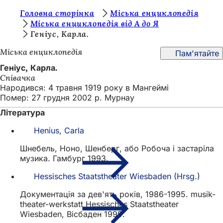
Т
Головна сторінка
Міська енциклопедія
Перейти до змісту
Міська енциклопедія від А до Я
и
Геніус, Карла.
т
Міська енциклопедія
Пам'ятайте
у
Геніус, Карла.
т
Співачка
Народився: 4 травня 1919 року в Мангеймі
:
Помер: 27 грудня 2002 р. Мурнау
Література
Henius, Carla
Шнебель, Ноно, Шенберг, або Робоча і застаріла
музика. Гамбург 1993.
Hessisches Staatstheater Wiesbaden (Hrsg.)
Документація за дев'ять років, 1986-1995. musik-
theater-werkstatt Hessisches Staatstheater
Wiesbaden, Вісбаден 1995.