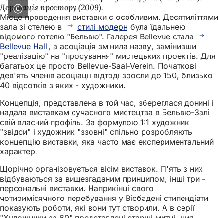
Деривація простору (2009).
Місце проведення виставки є особливим. Десятиліттями
зала зі стелею в
стилі модерн
була їдальнею
відомого готелю "Бельвю". Галерея Bellevue стала
Bellevue Hall
, а асоціація змінила назву, замінивши
"реалізацію" на "просування" мистецьких проектів. Для
багатьох це просто Bellevue-Saal-Verein. Початкові
дев'ять членів асоціації відтоді зросли до 150, близько
40 відсотків з яких - художники.
Концепція, представлена в той час, збереглася донині і
надала виставкам сучасного мистецтва в Бельвю-Залі
свій власний профіль. За формулою 1:1 художник
"звідси" і художник "ззовні" спільно розробляють
концепцію виставки, яка часто має експериментальний
характер.
Щорічно організовується вісім виставок. П'ять з них
відбуваються за вищезгаданим принципом, інші три -
персональні виставки. Наприкінці свого
чотиримісячного перебування у Вісбадені стипендіати
показують роботи, які вони тут створили. А в серії
"Художники за 60" представлені старші митці, чия