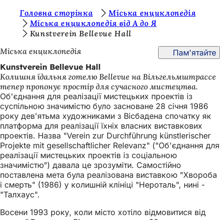
Т
Головна сторінка
Міська енциклопедія
Перейти до змісту
Міська енциклопедія від А до Я
и
Kunstverein Bellevue Hall
т
Міська енциклопедія
Пам'ятайте
у
Kunstverein Bellevue Hall
т
Колишня їдальня готелю Bellevue на Вільгельмштрассе
тепер пропонує простір для сучасного мистецтва.
:
Об'єднання для реалізації мистецьких проектів із
суспільною значимістю було засноване 28 січня 1986
року дев'ятьма художниками з Вісбадена спочатку як
платформа для реалізації їхніх власних виставкових
проектів. Назва "Verein zur Durchführung künstlerischer
Projekte mit gesellschaftlicher Relevanz" ("Об'єднання для
реалізації мистецьких проектів із соціальною
значимістю") давала це зрозуміти. Самостійно
поставлена мета була реалізована виставкою "Хвороба
і смерть" (1986) у колишній клініці "Нероталь", нині -
"Талхаус".
Восени 1993 року, коли місто хотіло відмовитися від