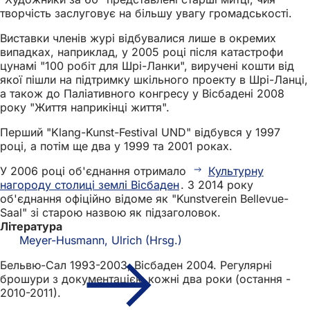
творчість заслуговує на більшу увагу громадськості.
Виставки членів журі відбувалися лише в окремих
випадках, наприклад, у 2005 році після катастрофи
цунамі "100 робіт для Шрі-Ланки", виручені кошти від
якої пішли на підтримку шкільного проекту в Шрі-Ланці,
а також до Паліативного конгресу у Вісбадені 2008
року "Життя наприкінці життя".
Перший "Klang-Kunst-Festival UND" відбувся у 1997
році, а потім ще два у 1999 та 2001 роках.
У 2006 році об'єднання отримало
Культурну
нагороду столиці землі Вісбаден
. З 2014 року
об'єднання офіційно відоме як "Kunstverein Bellevue-
Saal" зі старою назвою як підзаголовок.
Література
Meyer-Husmann, Ulrich (Hrsg.)
Бельвю-Сал 1993-2003, Вісбаден 2004. Регулярні
брошури з документацією кожні два роки (остання -
2010-2011).