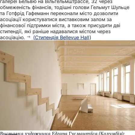
галереї Бельвю на Вільгельмштрассе, 32 через
обмеженість фінансів, тодішні голови Гельмут Шульце
та Готфрід Гафеманн переконали місто дозволити
асоціації користуватися виставковим залом за
фінансової підтримки міста, а також присудити дві
стипендії, які раніше надавалися містом через
асоціацію.
(Стипендія Bellevue Hall
)
Виставка художника Едгара Гусманруїса (Колумбія):