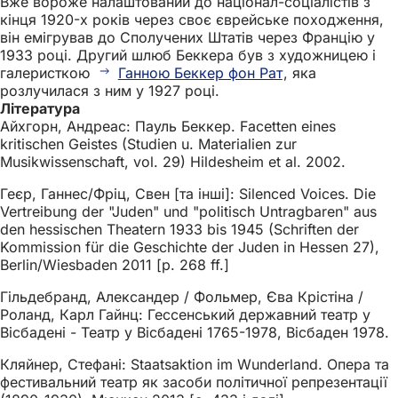
Вже вороже налаштований до націонал-соціалістів з
кінця 1920-х років через своє єврейське походження,
він емігрував до Сполучених Штатів через Францію у
1933 році. Другий шлюб Беккера був з художницею і
галеристкою
Ганною Беккер фон Рат
, яка
розлучилася з ним у 1927 році.
Література
Айхгорн, Андреас: Пауль Беккер. Facetten eines
kritischen Geistes (Studien u. Materialien zur
Musikwissenschaft, vol. 29) Hildesheim et al. 2002.
Геєр, Ганнес/Фріц, Свен [та інші]: Silenced Voices. Die
Vertreibung der "Juden" und "politisch Untragbaren" aus
den hessischen Theatern 1933 bis 1945 (Schriften der
Kommission für die Geschichte der Juden in Hessen 27),
Berlin/Wiesbaden 2011 [p. 268 ff.]
Гільдебранд, Александер / Фольмер, Єва Крістіна /
Роланд, Карл Гайнц: Гессенський державний театр у
Вісбадені - Театр у Вісбадені 1765-1978, Вісбаден 1978.
Кляйнер, Стефані: Staatsaktion im Wunderland. Опера та
фестивальний театр як засоби політичної репрезентації