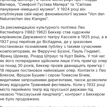
Вагнера, "Симфонії Густава Малера" та "Світове
панування німецької музики". У 1924 році він
опублікував свій нарис феноменології музики "Von den
Naturreichen des Klanges".
За рекомендацією культурного політика Лео
Кестенберга (1882-1962) Беккер став художнім
керівником Державного театру Касселя в 1925 році, а в
1927 році переїхав до Вісбадена, де у зразкових
постановках познайомив публіку з такими сучасними
композиторами, як Ферруччо Бузоні, Пауль Гіндеміт,
Франц Шрекер, Ріхард Штраус та Курт Вайль. У той час
як його попередники здійснили лише п'ять прем'єр опер
за понад 30 років, Беккер провів дванадцять прем'єр і
18 перших постановок найновіших опер. Контакти з Лео
Блехом, Фріцом Бушем і сером Томасом Бічем,
видатними запрошеними диригентами, також дозволили
йому відродити Травневий фестиваль. Коли у 1932 році
місто перейняло театр від прусської держави під
назвою "Нассауський ландтеатр", контракт з Беккером
не було продовжено.