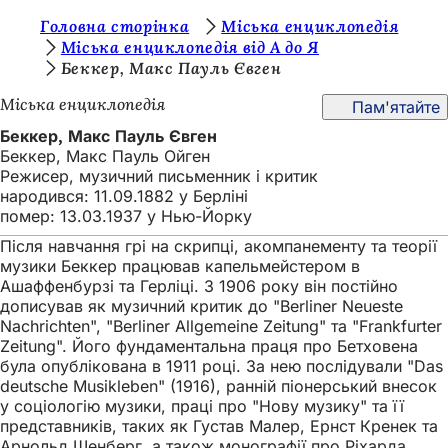
Т
Головна сторінка
Міська енциклопедія
Перейти до змісту
Міська енциклопедія від А до Я
и
Беккер, Макс Пауль Євген
т
Міська енциклопедія
Пам'ятайте
у
Беккер, Макс Пауль Євген
т
Беккер, Макс Пауль Ойген
Режисер, музичний письменник і критик
:
народився: 11.09.1882 у Берліні
помер: 13.03.1937 у Нью-Йорку
Після навчання грі на скрипці, акомпанементу та теорії
музики Беккер працював капельмейстером в
Ашаффенбурзі та Герліці. З 1906 року він постійно
дописував як музичний критик до "Berliner Neueste
Nachrichten", "Berliner Allgemeine Zeitung" та "Frankfurter
Zeitung". Його фундаментальна праця про Бетховена
була опублікована в 1911 році. За нею послідували "Das
deutsche Musikleben" (1916), ранній піонерський внесок
у соціологію музики, праці про "Нову музику" та її
представників, таких як Густав Малер, Ернст Кренек та
Арнольд Шенберг, а також монографії про Ріхарда