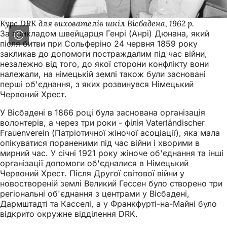
Курс DRK для вихователів шкіл Вісбадена, 1962 р.
За прикладом швейцарця Генрі (Анрі) Дюнана, який
після битви при Сольферіно 24 червня 1859 року
закликав до допомоги постраждалим під час війни,
незалежно від того, до якої сторони конфлікту вони
належали, на німецькій землі також були засновані
перші об'єднання, з яких розвинувся Німецький
Червоний Хрест.
У Вісбадені в 1866 році була заснована організація
волонтерів, а через три роки - філія Vaterländischer
Frauenverein (Патріотичної жіночої асоціації), яка мала
опікуватися пораненими під час війни і хворими в
мирний час. У січні 1921 року жіноче об'єднання та інші
організації допомоги об'єдналися в Німецький
Червоний Хрест. Після Другої світової війни у
новоствореній землі Великий Гессен було створено три
регіональні об'єднання з центрами у Вісбадені,
Дармштадті та Касселі, а у Франкфурті-на-Майні було
відкрито окружне відділення DRK.