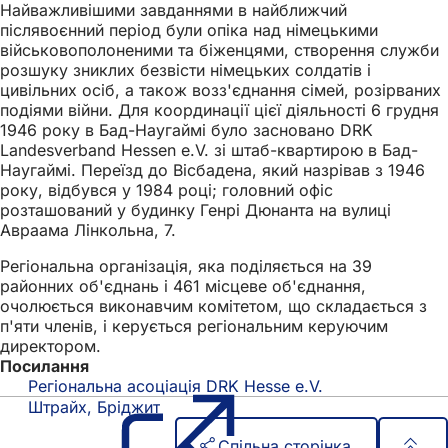
Найважливішими завданнями в найближчий
післявоєнний період були опіка над німецькими
військовополоненими та біженцями, створення служби
розшуку зниклих безвісти німецьких солдатів і
цивільних осіб, а також возз'єднання сімей, розірваних
подіями війни. Для координації цієї діяльності 6 грудня
1946 року в Бад-Наугаймі було засновано DRK
Landesverband Hessen e.V. зі штаб-квартирою в Бад-
Наугаймі. Переїзд до Вісбадена, який назрівав з 1946
року, відбувся у 1984 році; головний офіс
розташований у будинку Генрі Дюнанта на вулиці
Авраама Лінкольна, 7.
Регіональна організація, яка поділяється на 39
районних об'єднань і 461 місцеве об'єднання,
очолюється виконавчим комітетом, що складається з
п'яти членів, і керується регіональним керуючим
директором.
Посилання
Регіональна асоціація DRK Hesse e.V.
(Відкривається
в
Штрайх, Бріджит
новій
Спільна сторінка
вкладці)