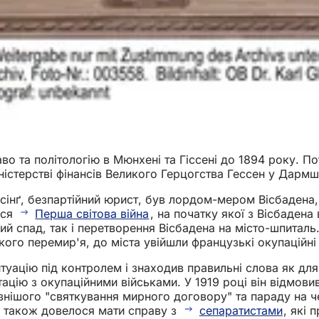
раво та політологію в Мюнхені та Гіссені до 1894 року. П
стерстві фінансів Великого Герцогства Гессен у Дармшт
ссінґ, безпартійний юрист, був лордом-мером Вісбадена,
ася
Перша світова війна
, на початку якої з Вісбадена
й спад, так і перетворення Вісбадена на місто-шпиталь.
кого перемир'я, до міста увійшли французькі окупаційні 
итуацію під контролем і знаходив правильні слова як для
ацію з окупаційними військами. У 1919 році він відмови
знішого "святкування мирного договору" та параду на ч
у також довелося мати справу з
сепаратистами
, які 