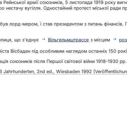
ейнської армії союзників, 5 листопада 1919 року вигнав 
ро нестачу вугілля. Одностайний протест міської ради п
ув лорд-мером, і став президентом з питань фінансів. П
улиця, що з'єднує
Вільгельмштрассе
з місцем
роз
іста Вісбаден під особливим наглядом останніх 150 рокі
ація союзників після Першої світової війни 1918-1930 рр.,
 Jahrhunderten, 2nd ed., Wiesbaden 1992 (Veröffentlichun
и
подій
громадян
зв'язок на сайті