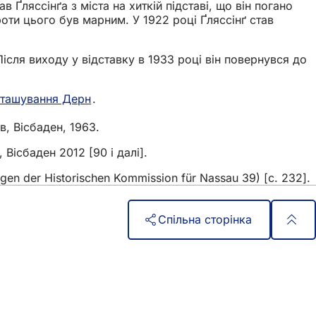
Ґляссінґа з міста на хиткій підставі, що він погано
роти цього був марним. У 1922 році Ґляссінґ став
ісля виходу у відставку в 1933 році він повернувся до
ташування Дерн
.
в, Вісбаден, 1963.
 Вісбаден 2012 [90 і далі].
gen der Historischen Kommission für Nassau 39) [с. 232].
Спільна сторінка