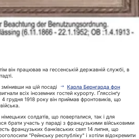
отім він працював на гессенській державній службі, в
адті.
 змінивши на цій посаді
Карла Бернгарда фон
 вигнали всіх іноземних гостей курорту. Ґляссінґу
 4 грудня 1918 року він приймав фронтовиків, що
війська.
 німецьких солдатів, що поверталися, так і для
вся брати участь у параді з французькими військовими
есть французьких банківських свят 14 липня, що
проголосили "Рейнську республіку" і хотіли відокремити