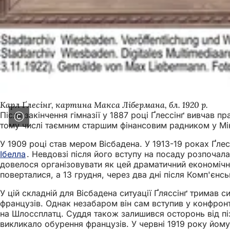
Карл Ґлесінґ, картина Макса Лібермана, бл. 1920 р.
Після закінчення гімназії у 1887 році Ґлессінґ вивчав п
тому числі таємним старшим фінансовим радником у Міні
У 1909 році став мером Вісбадена. У 1913-19 роках Ґле
Ібелла
. Невдовзі після його вступу на посаду розпочал
довелося організовувати як цей драматичний економічни
поверталися, а 13 грудня, через два дні після Комп'єнсь
У цій складній для Вісбадена ситуації Ґляссінґ тримав с
французів. Однак незабаром він сам вступив у конфронт
на Шлоссплатц. Суддя також залишився осторонь від пі
викликало обурення французів. У червні 1919 року йом