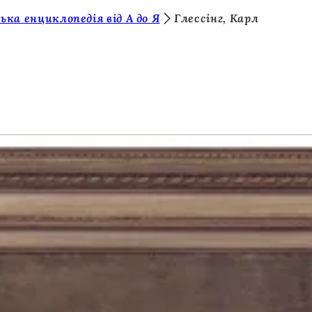
ька енциклопедія від А до Я
Глессінг, Карл