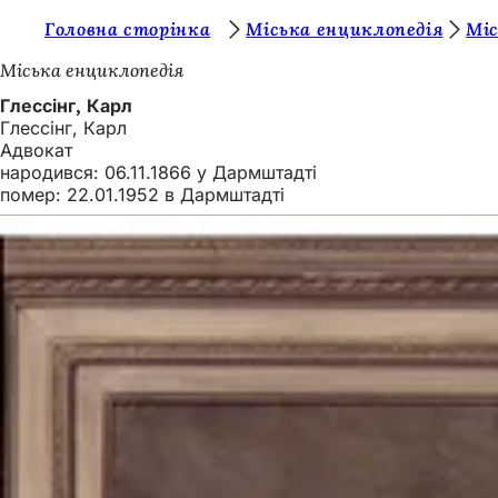
Т
Головна сторінка
Міська енциклопедія
Міс
Перейти до змісту
и
Міська енциклопедія
т
Глессінг, Карл
Глессінг, Карл
у
Адвокат
т
народився: 06.11.1866 у Дармштадті
помер: 22.01.1952 в Дармштадті
: