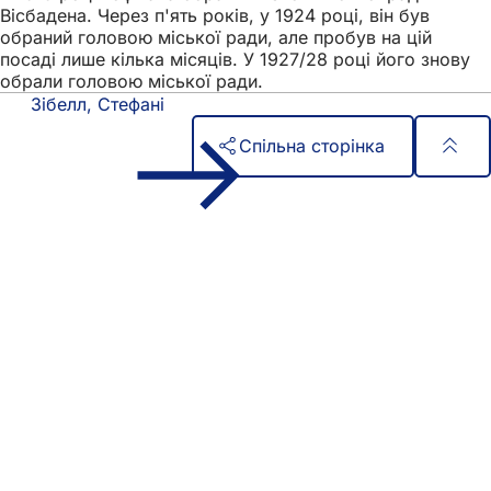
Вісбадена. Через п'ять років, у 1924 році, він був
обраний головою міської ради, але пробув на цій
посаді лише кілька місяців. У 1927/28 році його знову
обрали головою міської ради.
Зібелл, Стефані
Спільна сторінка
Зона
Швидкий доступ
для
Всі послуги
Календар подій
ніг
Офіс для громадян
Зворотній зв'язок на сайті
Юридичні питання
Налаштування захисту даних
Умови використання
Декларація про доступність