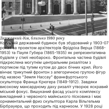
Державний дім, близько 1980 року
Колишній державний будинок був збудований у 1903-07
роках за проектом архітекторів Фрідріха Верца (1868-
1953) та Пауля Губера (1865-1935) як репрезентативна
будівля у стилі необароко. Фронтальна частина будівлі
підкреслена могутнім центральним ризалітом з
портиком під тупим кутом до двох бічних крил. Його
вінчає трикутний фронтон з алегоричною групою фігур
під назвою "Земля Нассау" франкфуртського
скульптора Франца Крюгера (1849-1912). Завдяки
високому мансардному даху ризаліт утворює яскравий
міський фокус. Вишуканий фасад усього комплексу
викладений з червоного майнського пісковика і має
орнаментальний фриз скульптора Карла Вільгельма
Бірбрауера, що проходить під карнизом. У 1928 році