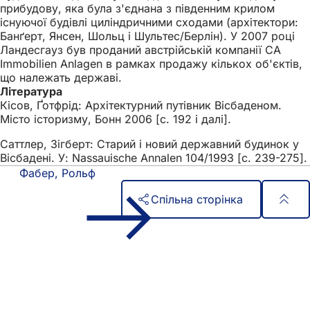
прибудову, яка була з'єднана з південним крилом
існуючої будівлі циліндричними сходами (архітектори:
Банґерт, Янсен, Шольц і Шультес/Берлін). У 2007 році
Ландесгауз був проданий австрійській компанії CA
Immobilien Anlagen в рамках продажу кількох об'єктів,
що належать державі.
Література
Кісов, Ґотфрід: Архітектурний путівник Вісбаденом.
Місто історизму, Бонн 2006 [с. 192 і далі].
Саттлер, Зігберт: Старий і новий державний будинок у
Вісбадені. У: Nassauische Annalen 104/1993 [с. 239-275].
Фабер, Рольф
Спільна сторінка
Зона
Швидкий доступ
для
Всі послуги
Календар подій
ніг
Офіс для громадян
Зворотній зв'язок на сайті