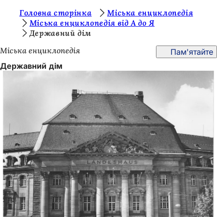
Т
Головна сторінка
Міська енциклопедія
Перейти до змісту
Міська енциклопедія від А до Я
и
Державний дім
т
Міська енциклопедія
Пам'ятайте
у
Державний дім
т
: