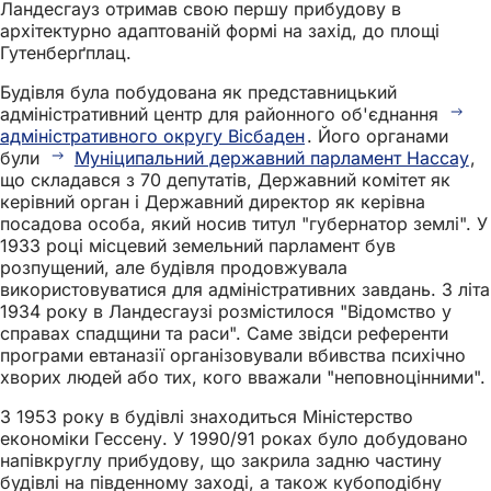
Ландесгауз отримав свою першу прибудову в
архітектурно адаптованій формі на захід, до площі
Гутенберґплац.
Будівля була побудована як представницький
адміністративний центр для районного об'єднання
адміністративного округу Вісбаден
. Його органами
були
Муніципальний державний парламент Нассау
,
що складався з 70 депутатів, Державний комітет як
керівний орган і Державний директор як керівна
посадова особа, який носив титул "губернатор землі". У
1933 році місцевий земельний парламент був
розпущений, але будівля продовжувала
використовуватися для адміністративних завдань. З літа
1934 року в Ландесгаузі розмістилося "Відомство у
справах спадщини та раси". Саме звідси референти
програми евтаназії організовували вбивства психічно
хворих людей або тих, кого вважали "неповноцінними".
З 1953 року в будівлі знаходиться Міністерство
економіки Гессену. У 1990/91 роках було добудовано
напівкруглу прибудову, що закрила задню частину
будівлі на південному заході, а також кубоподібну