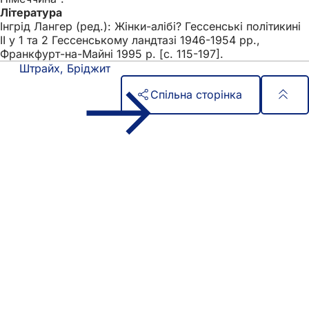
Література
Інгрід Лангер (ред.): Жінки-алібі? Гессенські політикині
II у 1 та 2 Гессенському ландтазі 1946-1954 рр.,
Франкфурт-на-Майні 1995 р. [с. 115-197].
Штрайх, Бріджит
Спільна сторінка
Зона
Швидкий доступ
для
Всі послуги
Календар подій
ніг
Офіс для громадян
Зворотній зв'язок на сайті
Юридичні питання
Налаштування захисту даних
Умови використання
Декларація про доступність