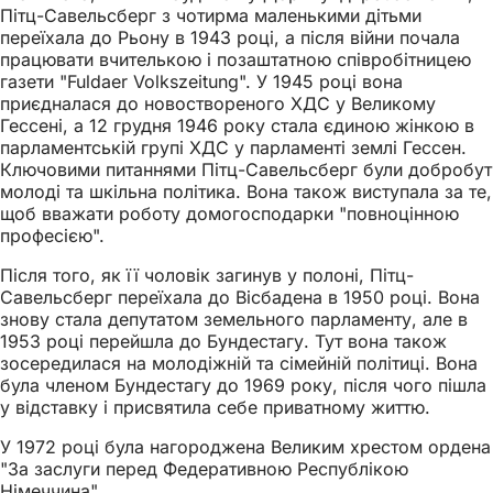
Пітц-Савельсберг з чотирма маленькими дітьми
переїхала до Рьону в 1943 році, а після війни почала
працювати вчителькою і позаштатною співробітницею
газети "Fuldaer Volkszeitung". У 1945 році вона
приєдналася до новоствореного ХДС у Великому
Гессені, а 12 грудня 1946 року стала єдиною жінкою в
парламентській групі ХДС у парламенті землі Гессен.
Ключовими питаннями Пітц-Савельсберг були добробут
молоді та шкільна політика. Вона також виступала за те,
щоб вважати роботу домогосподарки "повноцінною
професією".
Після того, як її чоловік загинув у полоні, Пітц-
Савельсберг переїхала до Вісбадена в 1950 році. Вона
знову стала депутатом земельного парламенту, але в
1953 році перейшла до Бундестагу. Тут вона також
зосередилася на молодіжній та сімейній політиці. Вона
була членом Бундестагу до 1969 року, після чого пішла
у відставку і присвятила себе приватному життю.
У 1972 році була нагороджена Великим хрестом ордена
"За заслуги перед Федеративною Республікою
Німеччина".