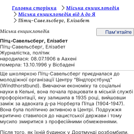
Т
Головна сторінка
Міська енциклопедія
Перейти до змісту
Міська енциклопедія від А до Я
и
Пітц-Савельсберг, Елізабет
т
Міська енциклопедія
Пам'ятайте
у
Пітц-Савельсберг, Елізабет
т
Пітц-Савельсберг, Елізабет
Журналістка, політик
:
народилася: 08.07.1906 в Аахені
померла: 13.10.1996 у Вісбадені
Ще школяркою Пітц-Савельсберг приєдналася до
молодіжної організації Центру "Віндторстбунд"
(Windthorstbund). Вивчаючи економіку та соціальні
науки в Кельні, вона почала працювати в міській службі
профорієнтації, яку залишила в 1935 році, вийшовши
заміж за адвоката д-ра Норберта Пітца (1904-1947).
Вона була політично активною в Центрі. Подружжя
критично ставилося до нацистської держави і тому
мусило змиритися з професійними обмеженнями.
Після того, як їхній будинок у Дортмунді розбомбили,