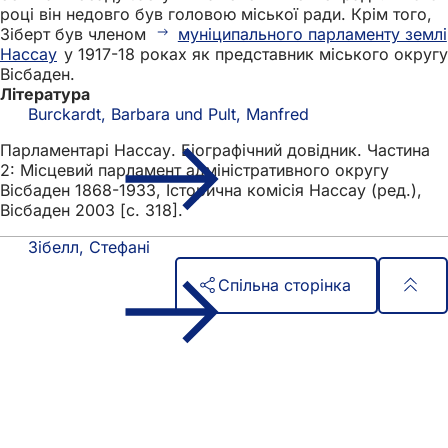
році він недовго був головою міської ради. Крім того,
Зіберт був членом
муніципального парламенту землі
Нассау
у 1917-18 роках як представник міського округу
Вісбаден.
Література
Burckardt, Barbara und Pult, Manfred
Парламентарі Нассау. Біографічний довідник. Частина
2: Місцевий парламент адміністративного округу
Вісбаден 1868-1933, Історична комісія Нассау (ред.),
Вісбаден 2003 [с. 318].
Зібелл, Стефані
Спільна сторінка
Зона
Швидкий доступ
для
Всі послуги
Календар подій
ніг
Офіс для громадян
Зворотній зв'язок на сайті