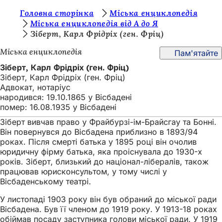
Т
Головна сторінка
Міська енциклопедія
Перейти до змісту
Міська енциклопедія від А до Я
и
Зіберт, Карл Фрідріх (ген. Фріц)
т
Міська енциклопедія
Пам'ятайте
у
Зіберт, Карл Фрідріх (ген. Фріц)
т
Зіберт, Карл Фрідріх (ген. Фріц)
Адвокат, нотаріус
:
народився: 19.10.1865 у Вісбадені
помер: 16.08.1935 у Вісбадені
Зіберт вивчав право у Фрайбурзі-ім-Брайсгау та Бонні.
Він повернувся до Вісбадена приблизно в 1893/94
роках. Після смерті батька у 1895 році він очолив
юридичну фірму батька, яка проіснувала до 1930-х
років. Зіберт, близький до націонал-лібералів, також
працював юрисконсультом, у тому числі у
Вісбаденському театрі.
У листопаді 1903 року він був обраний до міської ради
Вісбадена. Був її членом до 1919 року. У 1913-18 роках
обіймав посаду заступника голови міської ради. У 1919