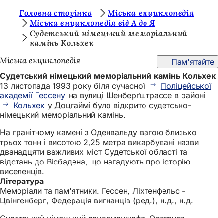
Т
Головна сторінка
Міська енциклопедія
Перейти до змісту
Міська енциклопедія від А до Я
и
Судетський німецький меморіальний
камінь Кольхек
т
у
Міська енциклопедія
Пам'ятайте
т
Судетський німецький меморіальний камінь Кольхек
13 листопада 1993 року біля сучасної
Поліцейської
:
академії Гессену
на вулиці Шенберґштрассе в районі
Кольхек
у Доцгаймі було відкрито судетсько-
німецький меморіальний камінь.
На гранітному камені з Оденвальду вагою близько
трьох тонн і висотою 2,25 метра викарбувані назви
дванадцяти важливих міст Судетської області та
відстань до Вісбадена, що нагадують про історію
виселенців.
Література
Меморіали та пам'ятники. Гессен, Ліхтенфельс -
Цвінгенберг, Федерація вигнанців (ред.), н.д., н.д.
Судетський німецький ландсманшафт, Ортгрупа