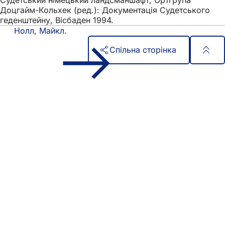
Доцгайм-Кольхек (ред.): Документація Судетського
геденштейну, Вісбаден 1994.
Нолл, Майкл.
Спільна сторінка
Зона
Швидкий доступ
для
Всі послуги
Календар подій
ніг
Офіс для громадян
Зворотній зв'язок на сайті
Юридичні питання
Налаштування захисту даних
Умови використання
Декларація про доступність