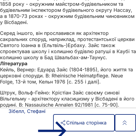
1858 року - окружним майстром-будівельником та
будівельним інспектором будівельного округу Нассау,
а в 1870-73 роках - окружним будівельним чиновником
у Вісбадені.
Серед іншого, він прославився як архітектор
сакральних споруд, наприклад, протестантської церкви
Святого Іоанна в (Ельтвіль-)Ербаху. Зайс також
спроектував школу і колишню будівлю ратуші в Каубі та
колишню школу в Бад Швальбах-ам-Таунус.
Література
Кейль, Вернер: Едуард Зайс (1804-1895), його життя та
церковні споруди. В: Rheinische Heimatpflege. Neue
Folge, 13-й том, Кельн 1976 [с. 255 і далі].
Штрук, Вольф-Гейно: Крістіан Зайс своєму синові
Вільгельму - архітектору класицизму у Вісбадені в його
родині. В: Nassauische Annalen 92/1981 [с. 75-90].
Зібелл, Стефані
Спільна сторінка
Зона
Швидкий доступ