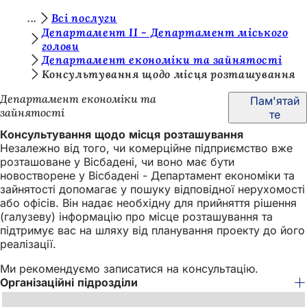
Т
Всі послуги
Перейти до змісту
Департамент ІІ - Департамент міського
и
голови
Департамент економіки та зайнятості
т
Консультування щодо місця розташування
у
Департамент економіки та
Пам'ятай
т
зайнятості
те
:
Консультування щодо місця розташування
Незалежно від того, чи комерційне підприємство вже
розташоване у Вісбадені, чи воно має бути
новостворене у Вісбадені - Департамент економіки та
зайнятості допомагає у пошуку відповідної нерухомості
або офісів. Він надає необхідну для прийняття рішення
(галузеву) інформацію про місце розташування та
підтримує вас на шляху від планування проекту до його
реалізації.
Ми рекомендуємо записатися на консультацію.
Організаційні підрозділи