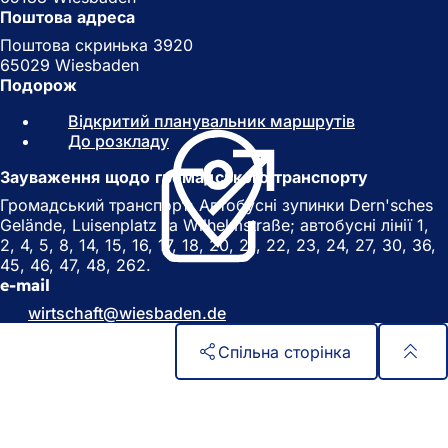
Поштова адреса
Поштова скринька 3920
65029 Wiesbaden
Подорож
Відкритий планувальник маршрутів
(
До розкладу
(
В
В
і
Зауваження щодо громадського транспорту
і
д
д
к
Громадський транспорт: Автобусні зупинки Dern'sches
к
р
Gelände, Luisenplatz та Wilhelmstraße; автобусні лінії 1,
р
и
2, 4, 5, 8, 14, 15, 16, 17, 18, 20, 21, 22, 23, 24, 27, 30, 36,
и
в
45, 46, 47, 48, 262.
в
а
e-mail
а
є
wirtschaft
wiesbaden
de
є
т
т
ь
Спільна сторінка
ь
с
с
я
Зона
Швидкий доступ
я
в
для
в
н
Всі послуги
н
о
Календар подій